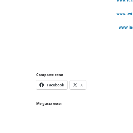
www.fa
www.twi
www.in
Comparte esto:
Facebook
X
Me gusta esto: