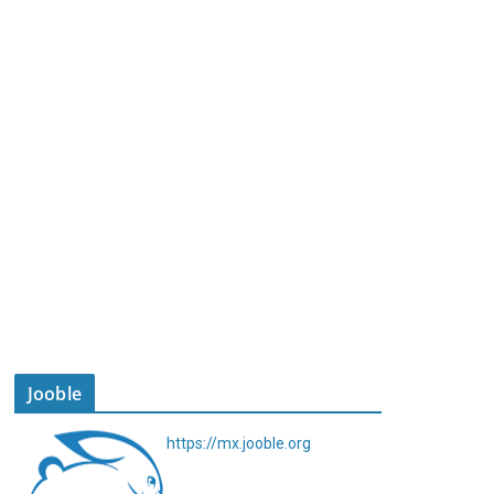
Jooble
https://mx.jooble.org