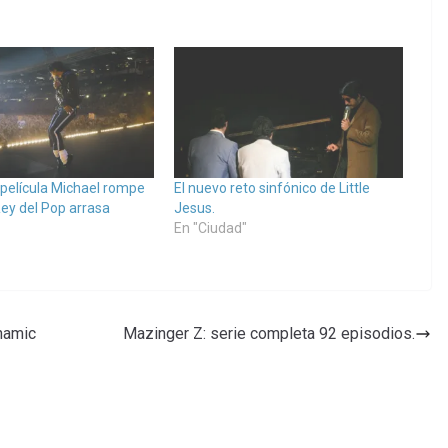
a película Michael rompe
El nuevo reto sinfónico de Little
Rey del Pop arrasa
Jesus.
En "Ciudad"
namic
Mazinger Z: serie completa 92 episodios.