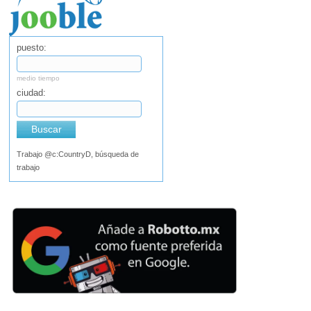
puesto:
medio tiempo
ciudad:
Buscar
Trabajo @c:CountryD, búsqueda de
trabajo