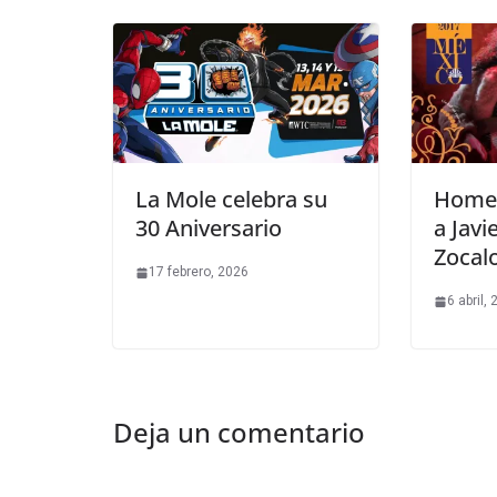
La Mole celebra su
Homen
30 Aniversario
a Javi
Zocal
17 febrero, 2026
6 abril,
Deja un comentario