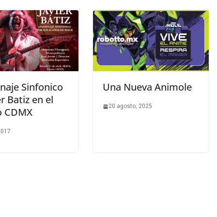
aje Sinfonico
Una Nueva Animole
er Batiz en el
20 agosto, 2025
o CDMX
 2017