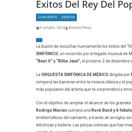
Éxitos Del Rey Del Po
CONCIERTOS
EVENTOS
9 octubre, 2024
Antonio Perez
La ilusión de escuchar nuevamente los éxitos del “
SINFÓNICO
, un recorrido por el legado musical de
“Beat It” y “Billie Jean”,
el próximo 2 de diciembre a
La
ORQUESTA SINFÓNICA DE MÉXICO
dirigida por
romperá las barreras entre la música clásica y el pop,
más populares del artista que te sorprenderá y em
Con el objetivo de ampliar el alcance de los grandes 
Rodrigo Macías
sumará una
Rock Band y 6 fabul
emblemáticos del cantante, a través de arreglos sin
eléctricas y bateria. Las piezas icónicas que han 