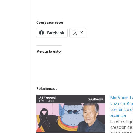
Comparte esto:
Facebook
X
Me gusta esto:
Relacionado
MorVoice: L
voz con IA 
contenido q
alcancía
En el vertig
creación de 