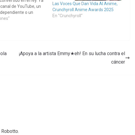
convertido en el rey. Ya
Las Voces Que Dan Vida Al Anime,
 canal de YouTube, un
Crunchyroll Anime Awards 2025
independiente o un
En "Crunchyroll"
rgente, la calidad de la
iones"
r la diferencia entre un
 y un suscriptor fiel. Sin…
ola
¡Apoya a la artista Emmy★eh! En su lucha contra el
cáncer
 Robotto.