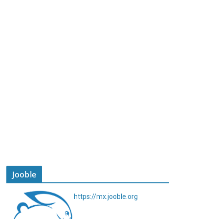
Jooble
https://mx.jooble.org