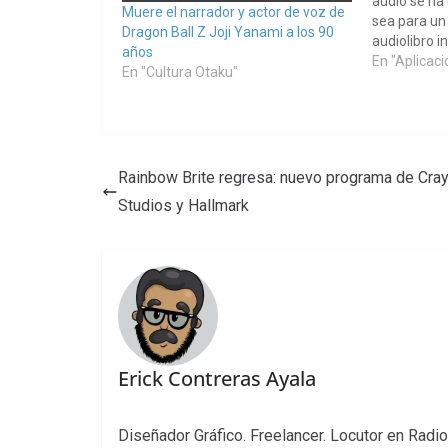
audio se ha 
Muere el narrador y actor de voz de
sea para un
Dragon Ball Z Joji Yanami a los 90
audiolibro 
años
podcast eme
En "Aplicac
En "Cultura Otaku"
voz puede se
scroll rápido
Rainbow Brite regresa: nuevo programa de Cray
Studios y Hallmark
Erick Contreras Ayala
Diseñador Gráfico. Freelancer. Locutor en Radio