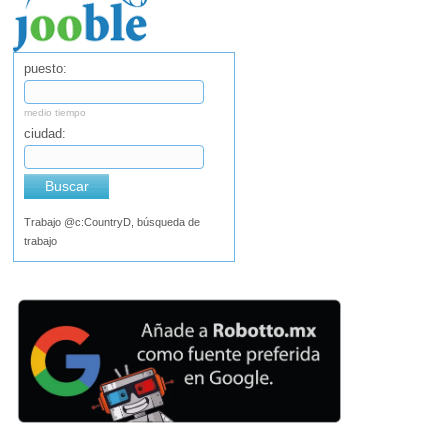
puesto:
medio tiempo
ciudad:
Buscar
Trabajo @c:CountryD, búsqueda de
trabajo