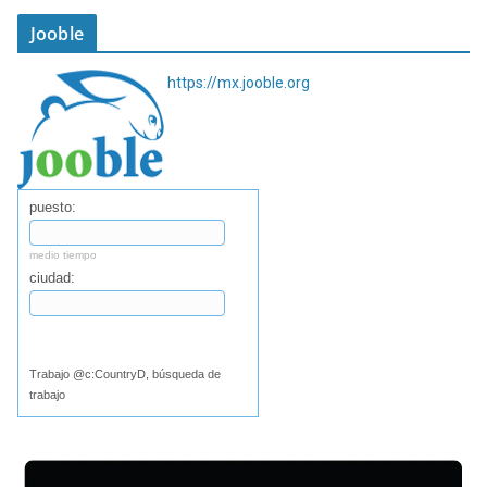
Jooble
https://mx.jooble.org
puesto:
medio tiempo
ciudad:
Buscar
Trabajo @c:CountryD, búsqueda de
trabajo