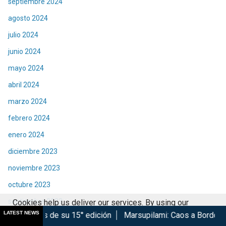
septiembre 2024
agosto 2024
julio 2024
junio 2024
mayo 2024
abril 2024
marzo 2024
febrero 2024
enero 2024
diciembre 2023
noviembre 2023
octubre 2023
septiembre 2023
Cookies help us deliver our services. By using our
LATEST NEWS
 su 15° edición
Marsupilami: Caos a Bordo se estrena en Cin
services, you agree to our use of cookies.
Got it
agosto 2023