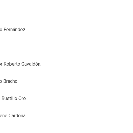
lio Fernández.
or Roberto Gavaldón.
io Bracho.
 Bustillo Oro.
René Cardona.