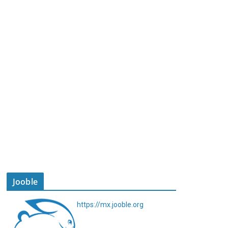
Jooble
https://mx.jooble.org