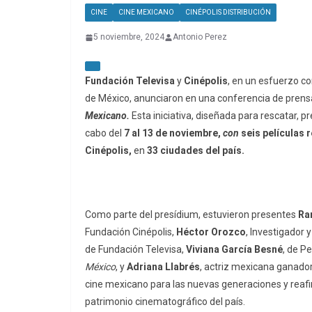
CINE
CINE MEXICANO
CINÉPOLIS DISTRIBUCIÓN
5 noviembre, 2024
Antonio Perez
Fundación Televisa
y
Cinépolis
, en un esfuerzo c
de México, anunciaron en una conferencia de prensa
Mexicano.
Esta iniciativa, diseñada para rescatar, pr
cabo del
7 al 13 de noviembre,
con
seis películas
Cinépolis,
en
33 ciudades del país.
Como parte del presídium, estuvieron presentes
Ra
Fundación Cinépolis,
Héctor Orozco
, Investigador 
de Fundación Televisa,
Viviana García Besné
, de P
México
, y
Adriana Llabrés
, actriz mexicana ganador
cine mexicano para las nuevas generaciones y reaf
patrimonio cinematográfico del país.