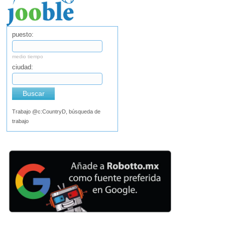
puesto:
medio tiempo
ciudad:
Buscar
Trabajo @c:CountryD, búsqueda de
trabajo