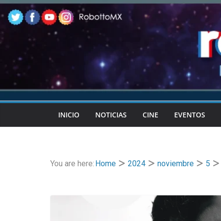
Skip
to
content
INICIO
NOTICIAS
CINE
EVENTOS
You are here:
Home
2024
noviembre
5