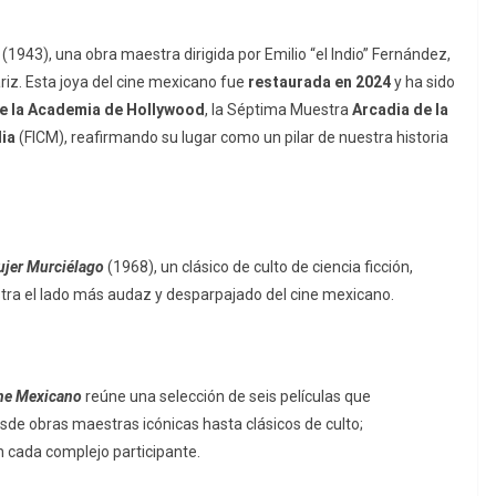
(1943), una obra maestra dirigida por Emilio “el Indio” Fernández,
iz. Esta joya del cine mexicano fue
restaurada en 2024
y ha sido
e la Academia de Hollywood
, la Séptima Muestra
Arcadia de la
lia
(FICM), reafirmando su lugar como un pilar de nuestra historia
ujer Murciélago
(1968), un clásico de culto de ciencia ficción,
ra el lado más audaz y desparpajado del cine mexicano.
ine Mexicano
reúne una selección de seis películas que
sde obras maestras icónicas hasta clásicos de culto;
n cada complejo participante.