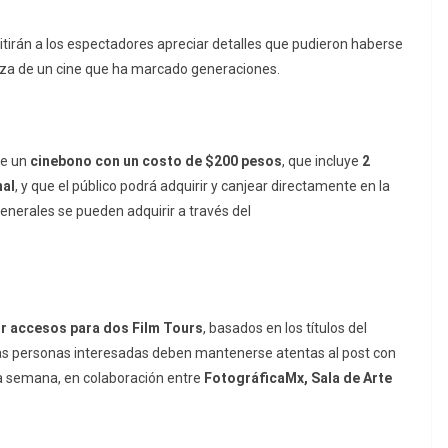
tirán a los espectadores apreciar detalles que pudieron haberse
deza de un cine que ha marcado generaciones.
de un
cinebono con un costo de $200 pesos
, que incluye
2
nal
, y que el público podrá adquirir y canjear directamente en la
generales se pueden adquirir a través del
r accesos para dos Film Tours
, basados en los títulos del
 Las personas interesadas deben mantenerse atentas al post con
ta semana, en colaboración entre
FotográficaMx, Sala de Arte