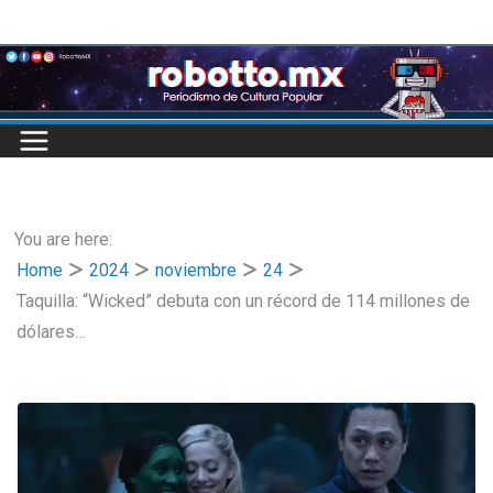
Skip
to
content
You are here:
Home
2024
noviembre
24
Taquilla: “Wicked” debuta con un récord de 114 millones de
dólares…