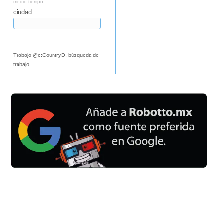
medio tiempo
ciudad:
Buscar
Trabajo @c:CountryD, búsqueda de
trabajo