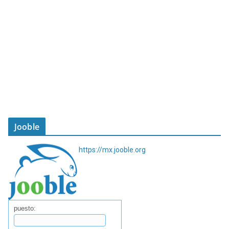
Jooble
https://mx.jooble.org
puesto: