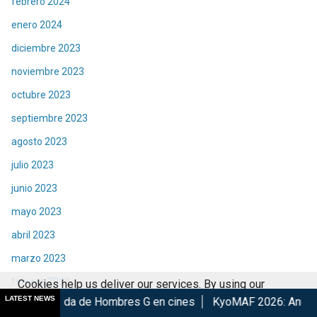
febrero 2024
enero 2024
diciembre 2023
noviembre 2023
octubre 2023
septiembre 2023
agosto 2023
julio 2023
junio 2023
mayo 2023
abril 2023
marzo 2023
febrero 2023
Cookies help us deliver our services. By using our
LATEST NEWS
de Hombres G en cines
KyoMAF 2026: Anuncian colaboraciones
services, you agree to our use of cookies.
Got it
enero 2023