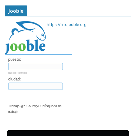
Jooble
https://mx.jooble.org
puesto:
medio tiempo
ciudad:
Buscar
Trabajo @c:CountryD, búsqueda de
trabajo