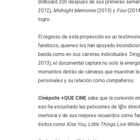
Billboard 200 después de sus primeras sema
2012),
Midnight Memories
(2013) y
Four
(2014)
logro.
El regreso de esta proyección es un testimonio
fanáticos,
quienes los han apoyado incondicion
banda como en sus carreras individuales. Diri
2013), el documental captura no solo la energ
momentos detrás de cámaras que muestran la 
personales y su relación como compañeros.
Cinépolis +QUE CINE
sabe que la conexión e
eso ha escuchado las peticiones de l@s direct
memoria y de sus mejores recuerdos como fan
éxitos como
Kiss You
,
Little Things
Live Whil