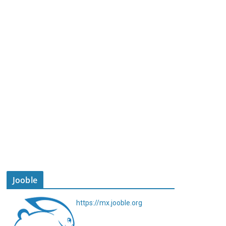
Jooble
https://mx.jooble.org