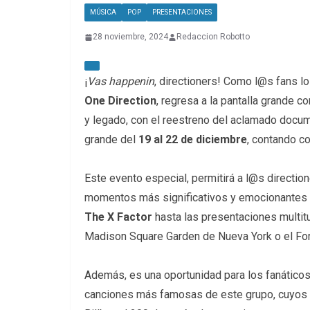
MÚSICA
POP
PRESENTACIONES
28 noviembre, 2024
Redaccion Robotto
¡
Vas happenin
, directioners! Como l@s fans lo 
One Direction
, regresa a la pantalla grande c
y legado, con el reestreno del aclamado docu
grande del
19 al 22 de diciembre
, contando c
Este evento especial, permitirá a l@s direction
momentos más significativos y emocionantes d
The X Factor
hasta las presentaciones multit
Madison Square Garden de Nueva York o el Fo
Además, es una oportunidad para los fanáticos 
canciones más famosas de este grupo, cuyos 4