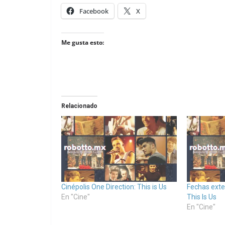
Facebook
X
Me gusta esto:
Relacionado
Cinépolis One Direction: This is Us
Fechas exte
En "Cine"
This Is Us
En "Cine"