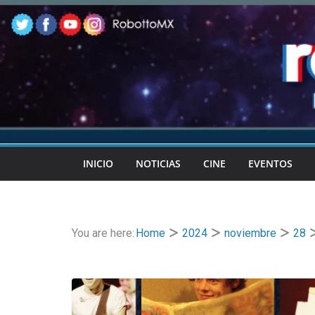
Skip
to
content
INICIO
NOTICIAS
CINE
EVENTOS
You are here:
Home
2024
noviembre
28