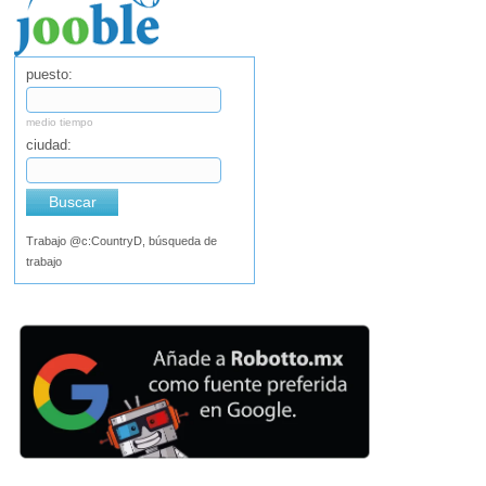
puesto:
medio tiempo
ciudad:
Buscar
Trabajo @c:CountryD, búsqueda de
trabajo