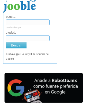
puesto:
medio tiempo
ciudad:
Buscar
Trabajo @c:CountryD, búsqueda de
trabajo