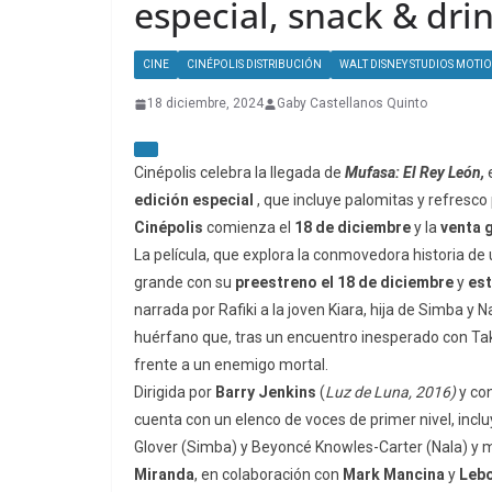
especial, snack & drin
CINE
CINÉPOLIS DISTRIBUCIÓN
WALT DISNEY STUDIOS MOTIO
18 diciembre, 2024
Gaby Castellanos Quinto
Cinépolis celebra la llegada de
Mufasa: El Rey León,
edición especial
, que incluye palomitas y refresco
Cinépolis
comienza el
18 de diciembre
y la
venta 
La película, que explora la conmovedora historia de 
grande con su
preestreno el 18 de diciembre
y
est
narrada por Rafiki a la joven Kiara, hija de Simba y N
huérfano que, tras un encuentro inesperado con Taka 
frente a un enemigo mortal.
Dirigida por
Barry Jenkins
(
Luz de Luna, 2016)
y co
cuenta con un elenco de voces de primer nivel, inclu
Glover (Simba) y Beyoncé Knowles-Carter (Nala) y m
Miranda
, en colaboración con
Mark Mancina
y
Leb