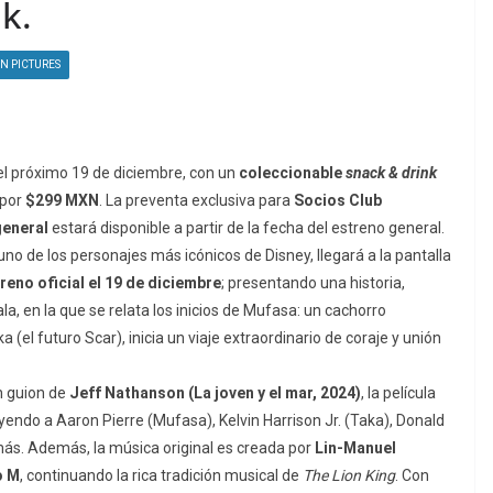
k.
N PICTURES
el próximo 19 de diciembre, con un
coleccionable
snack & drink
 por
$299 MXN
. La preventa exclusiva para
Socios
Club
general
estará disponible a partir de la fecha del estreno general.
uno de los personajes más icónicos de Disney, llegará a la pantalla
reno oficial el 19 de diciembre
; presentando una historia,
ala, en la que se relata los inicios de Mufasa: un cachorro
(el futuro Scar), inicia un viaje extraordinario de coraje y unión
n guion de
Jeff Nathanson (La joven y el mar, 2024)
, la película
yendo a Aaron Pierre (Mufasa), Kelvin Harrison Jr. (Taka), Donald
ás. Además, la música original es creada por
Lin-Manuel
o M
, continuando la rica tradición musical de
The Lion King
. Con