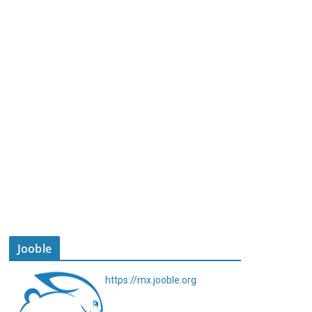
Jooble
https://mx.jooble.org