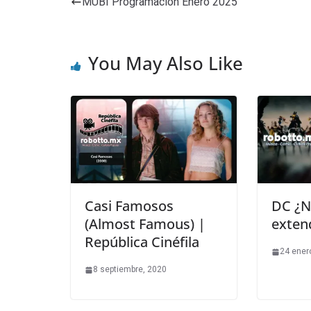
MUBI Programación Enero 2025
You May Also Like
Casi Famosos
DC ¿N
(Almost Famous) |
exten
República Cinéfila
24 ener
8 septiembre, 2020