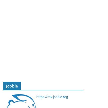
Jooble
https://mx.jooble.org