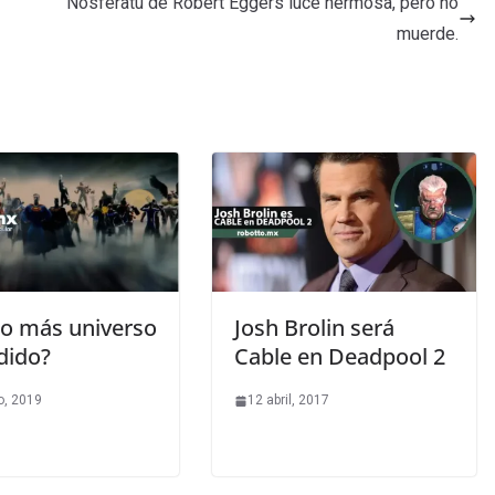
Nosferatu de Robert Eggers luce hermosa, pero no
muerde.
o más universo
Josh Brolin será
dido?
Cable en Deadpool 2
o, 2019
12 abril, 2017