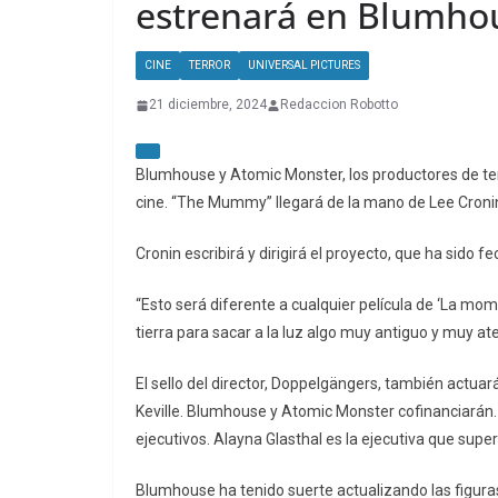
estrenará en Blumho
CINE
TERROR
UNIVERSAL PICTURES
21 diciembre, 2024
Redaccion Robotto
Blumhouse y Atomic Monster, los productores de ter
cine. “The Mummy” llegará de la mano de Lee Cronin,
Cronin escribirá y dirigirá el proyecto, que ha sido 
“Esto será diferente a cualquier película de ‘La mo
tierra para sacar a la luz algo muy antiguo y muy at
El sello del director, Doppelgängers, también actu
Keville. Blumhouse y Atomic Monster cofinanciarán.
ejecutivos. Alayna Glasthal es la ejecutiva que supe
Blumhouse ha tenido suerte actualizando las figuras 