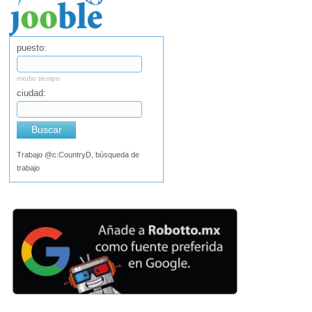
puesto:
medio tiempo
ciudad:
Buscar
Trabajo @c:CountryD, búsqueda de
trabajo