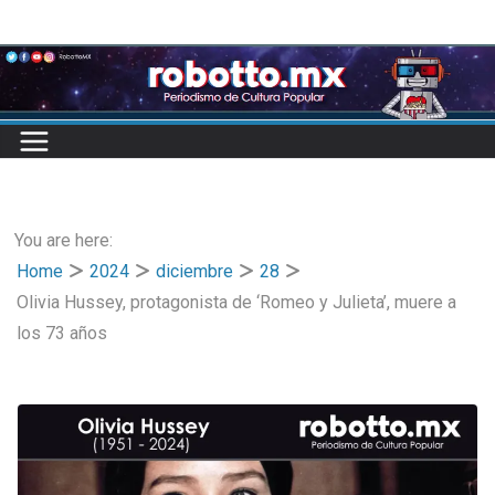
Skip
to
content
You are here:
Home
2024
diciembre
28
Olivia Hussey, protagonista de ‘Romeo y Julieta’, muere a
los 73 años