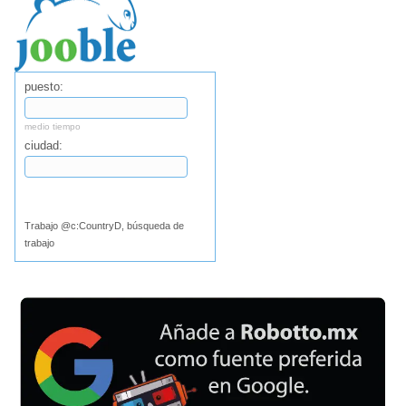
puesto:
medio tiempo
ciudad:
Buscar
Trabajo @c:CountryD, búsqueda de
trabajo