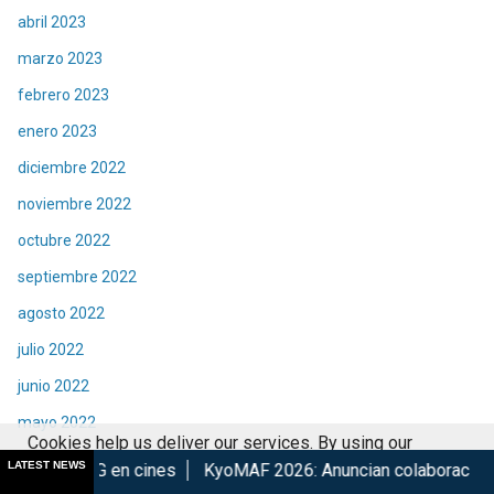
abril 2023
marzo 2023
febrero 2023
enero 2023
diciembre 2022
noviembre 2022
octubre 2022
septiembre 2022
agosto 2022
julio 2022
junio 2022
mayo 2022
Cookies help us deliver our services. By using our
abril 2022
LATEST NEWS
cines
KyoMAF 2026: Anuncian colaboraciones y actividades d
services, you agree to our use of cookies.
Got it