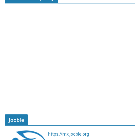
Jooble
https://mx.jooble.org