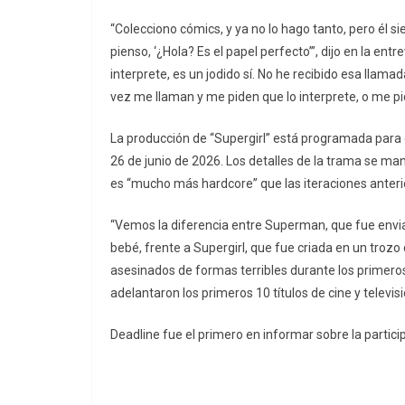
“Colecciono cómics, y ya no lo hago tanto, pero él s
pienso, ‘¿Hola? Es el papel perfecto’”, dijo en la ent
interprete, es un jodido sí. No he recibido esa llamad
vez me llaman y me piden que lo interprete, o me pid
La producción de “Supergirl” está programada para co
26 de junio de 2026. Los detalles de la trama se 
es “mucho más hardcore” que las iteraciones anter
“Vemos la diferencia entre Superman, que fue envia
bebé, frente a Supergirl, que fue criada en un trozo 
asesinados de formas terribles durante los primeros
adelantaron los primeros 10 títulos de cine y televis
Deadline fue el primero en informar sobre la parti