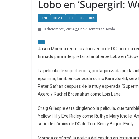
Lobo en ‘Supergirl: 
CINE
CÓMIC
DC
DC STUDIOS
30 diciembre, 2024
Erick Contreras Ayala
Jason Momoa regresa al universo de DC, pero su r
firmado para interpretar al antihéroe Lobo en “Sup
La película de superhéroes, protagonizada por la ac
epónima, también conocida como Kara Zor-El, será l
Peter Safran después de la muy esperada “Superm
Acero y Rachel Brosnahan como Lois Lane.
Craig Gillespie está dirigiendo la película, que ta
Yellow Hill y Eve Ridley como Ruthye Mary Knolle. An
serie de cómics de DC de Tom King y Bilquis Evely.
Momoa confirmó la noticia del casting en Instagra