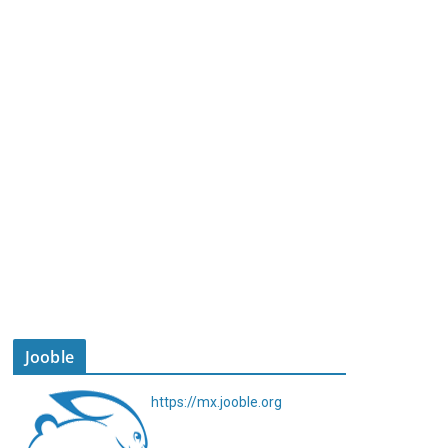
Jooble
https://mx.jooble.org