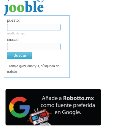
puesto:
medio tiempo
ciudad:
Buscar
Trabajo @c:CountryD, búsqueda de
trabajo