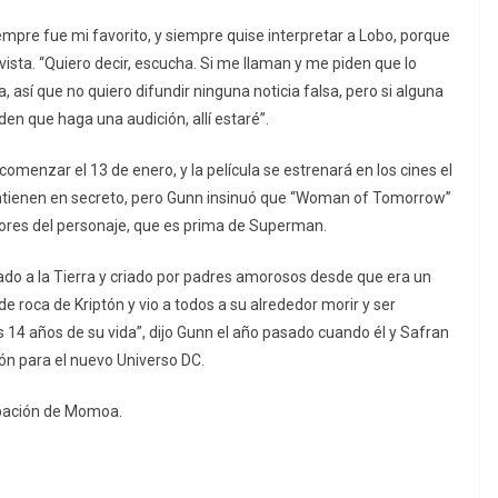
iempre fue mi favorito, y siempre quise interpretar a Lobo, porque
revista. “Quiero decir, escucha. Si me llaman y me piden que lo
a, así que no quiero difundir ninguna noticia falsa, pero si alguna
en que haga una audición, allí estaré”.
menzar el 13 de enero, y la película se estrenará en los cines el
mantienen en secreto, pero Gunn insinuó que “Woman of Tomorrow”
iores del personaje, que es prima de Superman.
do a la Tierra y criado por padres amorosos desde que era un
de roca de Kriptón y vio a todos a su alrededor morir y ser
 14 años de su vida”, dijo Gunn el año pasado cuando él y Safran
ión para el nuevo Universo DC.
cipación de Momoa.