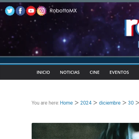
Skip
to
content
INICIO
NOTICIAS
CINE
EVENTOS
You are here:
Home
2024
diciembre
30