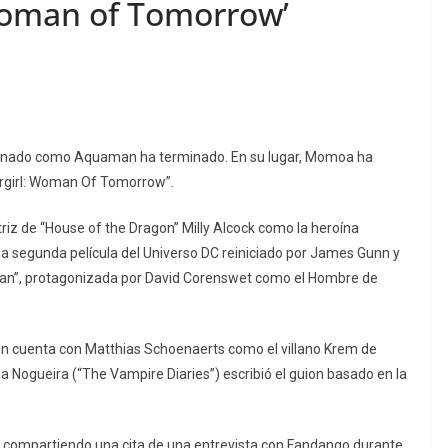
Woman of Tomorrow’
einado como Aquaman ha terminado. En su lugar, Momoa ha
ergirl: Woman Of Tomorrow”.
triz de “House of the Dragon” Milly Alcock como la heroína
a segunda película del Universo DC reiniciado por James Gunn y
an”, protagonizada por David Corenswet como el Hombre de
mbién cuenta con Matthias Schoenaerts como el villano Krem de
a Nogueira (“The Vampire Diaries”) escribió el guion basado en la
m compartiendo una cita de una entrevista con Fandango durante