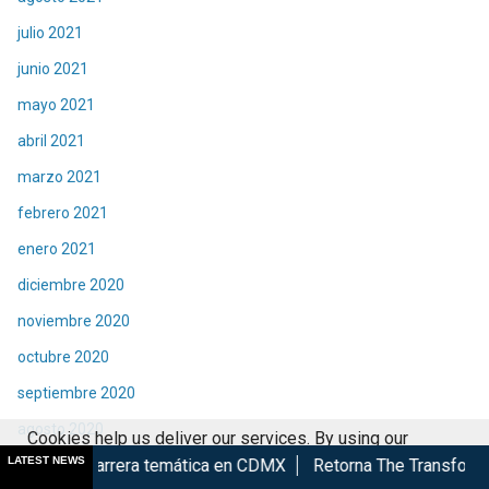
julio 2021
junio 2021
mayo 2021
abril 2021
marzo 2021
febrero 2021
enero 2021
diciembre 2020
noviembre 2020
octubre 2020
septiembre 2020
agosto 2020
Cookies help us deliver our services. By using our
LATEST NEWS
ra temática en CDMX
Retorna The Transformers: The Movie a 
julio 2020
services, you agree to our use of cookies.
Got it