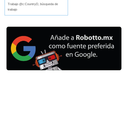
Trabajo @c:CountryD, búsqueda de
trabajo