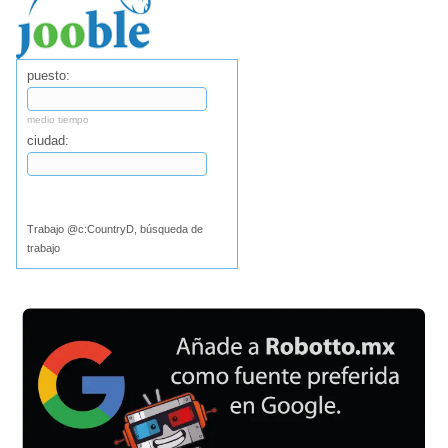
puesto:
medio tiempo
ciudad:
Buscar
Trabajo @c:CountryD, búsqueda de
trabajo