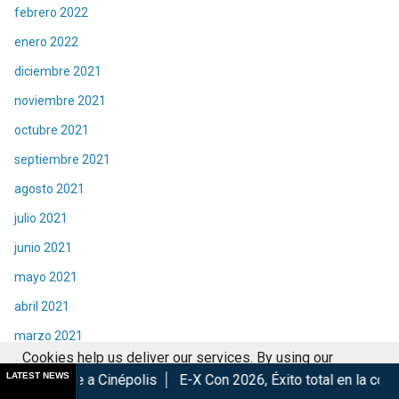
febrero 2022
enero 2022
diciembre 2021
noviembre 2021
octubre 2021
septiembre 2021
agosto 2021
julio 2021
junio 2021
mayo 2021
abril 2021
marzo 2021
Cookies help us deliver our services. By using our
febrero 2021
LATEST NEWS
inépolis
E-X Con 2026, Éxito total en la convención.
Los Me
services, you agree to our use of cookies.
Got it
enero 2021