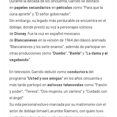
Durante la década de los cincuenta, Garrido se destacó
en
papeles secundarios
en
películas
como “Para que la
cuna apriete” y “El señor gobernador”.
Sin embargo, su legado más perdurable se encuentra en el
doblaje, donde prestó su voz a personajes icónicos
de
Disney
. Fue la voz en español mexicano
de
Blancanieves
en la versión de 1964 del clásico animado
“Blancanieves y los siete enanos”, además de participar en
otras producciones como “
Dumbo
“, “
Bambi
” y “
La dama y el
vagabundo
“.
En televisión, Garrido debutó como
conductora
del
programa “
Usted y sus amigas
” en los años cincuenta y
más tarde participó en
exitosas telenovelas
como “Pasión
y poder”, “Teresa”, “Dos mujeres, un camino” y “Cuidado con
el ángel”.
Su vida personal estuvo marcada por su matrimonio con el
actor de doblaje Ismael Larumbe Raimers, con quien tuvo