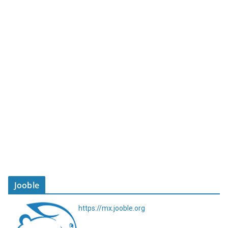
Jooble
https://mx.jooble.org