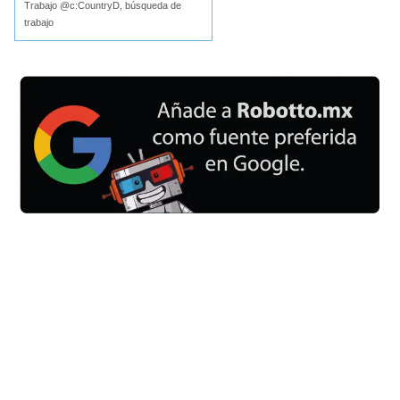
Trabajo @c:CountryD, búsqueda de
trabajo