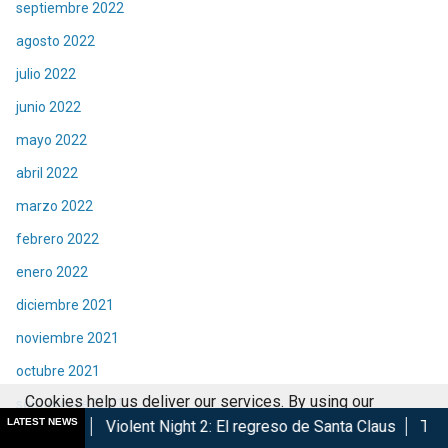
septiembre 2022
agosto 2022
julio 2022
junio 2022
mayo 2022
abril 2022
marzo 2022
febrero 2022
enero 2022
diciembre 2021
noviembre 2021
octubre 2021
Cookies help us deliver our services. By using our
septiembre 2021
LATEST NEWS
lent Night 2: El regreso de Santa Claus
Taquilla | Éxito de S
services, you agree to our use of cookies.
Got it
agosto 2021