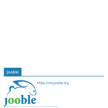
Jooble
https://mx.jooble.org