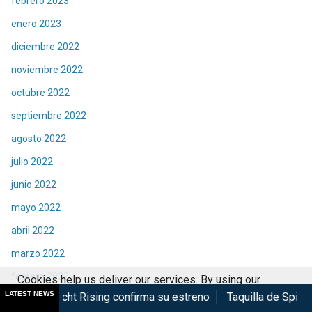
febrero 2023
enero 2023
diciembre 2022
noviembre 2022
octubre 2022
septiembre 2022
agosto 2022
julio 2022
junio 2022
mayo 2022
abril 2022
marzo 2022
febrero 2022
Cookies help us deliver our services. By using our
LATEST NEWS
sing confirma su estreno
Taquilla de Spider-Man Brand New
services, you agree to our use of cookies.
Got it
enero 2022