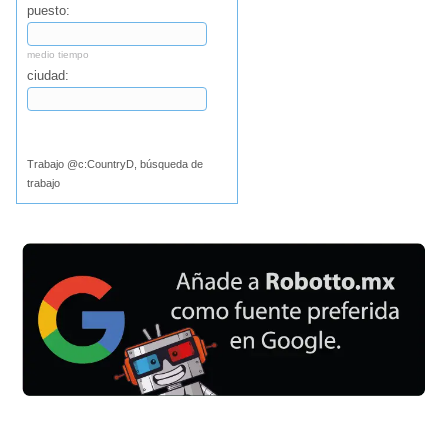
puesto:
medio tiempo
ciudad:
Buscar
Trabajo @c:CountryD, búsqueda de
trabajo