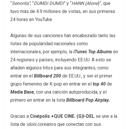
“
Senorita”
, “
DUMDi DUMDi
” y “
HANN (Alone
)”, que
tuvo más de 4.9 millones de vistas, en sus primeras
24 horas en YouTube.
Algunas de sus canciones han encabezado tanto las
listas de popularidad nacionales como
internacionales, por ejemplo, la
iTunes Top Albums
en
24 regiones y países, incluyendo EE.UU. A esto se
añaden algunos hitos para sus integrantes, como
entrar en el
Billboard 200
de EE.UU., y ser el primer
grupo femenino de K-pop en entrar en el
top 40
de
Media Base,
con una canción autoproducida, y el
primero en entrar en la lista
Billboard Pop Airplay.
Gracias a
Cinépolis +QUE CINE. (G)I-DEL
se une a la
lista de
idols
coreanos que conectan con sus