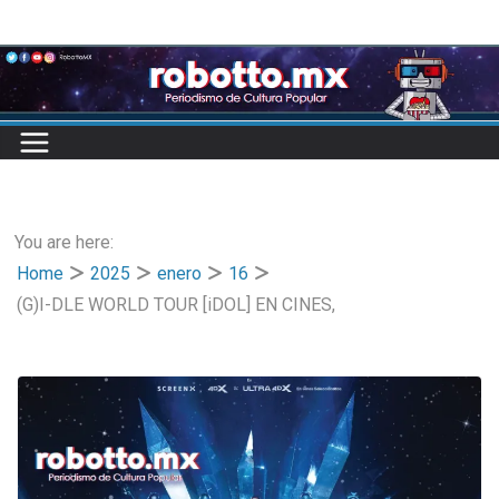
Skip
to
content
You are here:
Home
2025
enero
16
(G)I-DLE WORLD TOUR [iDOL] EN CINES,