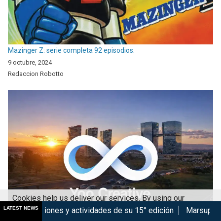
Mazinger Z: serie completa 92 episodios.
9 octubre, 2024
Redaccion Robotto
Cookies help us deliver our services. By using our
LATEST NEWS
 y actividades de su 15° edición
Marsupilami: Caos a Bordo 
services, you agree to our use of cookies.
Got it