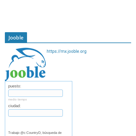
Jooble
https://mx.jooble.org
puesto:
medio tiempo
ciudad:
Buscar
Trabajo @c:CountryD, búsqueda de