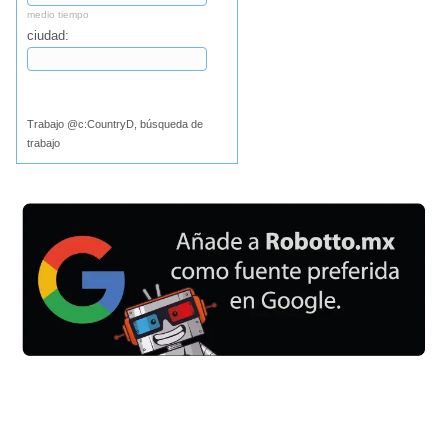
medio tiempo
ciudad:
Buscar
Trabajo @c:CountryD, búsqueda de
trabajo