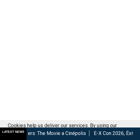
Cookies help us deliver our services. By using our
LATEST NEWS
: The Movie a Cinépolis
E-X Con 2026, Éxito total en la conve
services, you agree to our use of cookies.
Got it