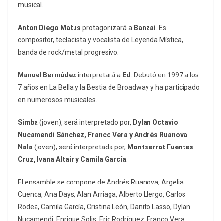
musical.
Anton Diego Matus
protagonizará a
Banzai
. Es
compositor, tecladista y vocalista de Leyenda Mística,
banda de rock/metal progresivo.
Manuel Bermúdez
interpretará a
Ed
. Debutó en 1997 a los
7 años en La Bella y la Bestia de Broadway y ha participado
en numerosos musicales.
Simba
(joven), será interpretado por,
Dylan Octavio
Nucamendi Sánchez, Franco Vera y Andrés Ruanova
.
Nala
(joven), será interpretada por,
Montserrat Fuentes
Cruz, Ivana Altair y Camila García
.
El ensamble se compone de Andrés Ruanova, Argelia
Cuenca, Ana Days, Alan Arriaga, Alberto Llergo, Carlos
Rodea, Camila García, Cristina León, Danito Lasso, Dylan
Nucamendi, Enrique Solis, Eric Rodríguez, Franco Vera,