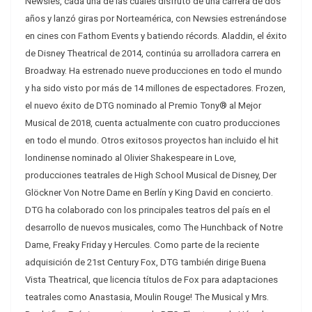
Newsies, cada una de las cuales disfrutó de una carrera de dos
años y lanzó giras por Norteamérica, con Newsies estrenándose
en cines con Fathom Events y batiendo récords. Aladdin, el éxito
de Disney Theatrical de 2014, continúa su arrolladora carrera en
Broadway. Ha estrenado nueve producciones en todo el mundo
y ha sido visto por más de 14 millones de espectadores. Frozen,
el nuevo éxito de DTG nominado al Premio Tony® al Mejor
Musical de 2018, cuenta actualmente con cuatro producciones
en todo el mundo. Otros exitosos proyectos han incluido el hit
londinense nominado al Olivier Shakespeare in Love,
producciones teatrales de High School Musical de Disney, Der
Glöckner Von Notre Dame en Berlín y King David en concierto.
DTG ha colaborado con los principales teatros del país en el
desarrollo de nuevos musicales, como The Hunchback of Notre
Dame, Freaky Friday y Hercules. Como parte de la reciente
adquisición de 21st Century Fox, DTG también dirige Buena
Vista Theatrical, que licencia títulos de Fox para adaptaciones
teatrales como Anastasia, Moulin Rouge! The Musical y Mrs.