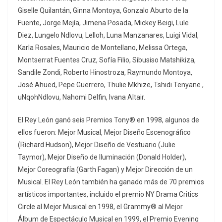
Giselle Quilantán, Ginna Montoya, Gonzalo Aburto de la
Fuente, Jorge Mejía, Jimena Posada, Mickey Beigi, Lule
Diez, Lungelo Ndlovu, Lelloh, Luna Manzanares, Luigi Vidal,
Karla Rosales, Mauricio de Montellano, Melissa Ortega,
Montserrat Fuentes Cruz, Sofía Filio, Sibusiso Matshikiza,
Sandile Zondi, Roberto Hinostroza, Raymundo Montoya,
José Ahued, Pepe Guerrero, Thulie Mkhize, Tshidi Tenyane ,
uNqohNdlovu, Nahomi Delfin, Ivana Altair.
El Rey León ganó seis Premios Tony® en 1998, algunos de
ellos fueron: Mejor Musical, Mejor Diseño Escenográfico
(Richard Hudson), Mejor Diseño de Vestuario (Julie
Taymor), Mejor Diseño de Iluminación (Donald Holder),
Mejor Coreografía (Garth Fagan) y Mejor Dirección de un
Musical. El Rey León también ha ganado más de 70 premios
artísticos importantes, incluido el premio NY Drama Critics
Circle al Mejor Musical en 1998, el Grammy® al Mejor
Álbum de Espectáculo Musical en 1999, el Premio Evening