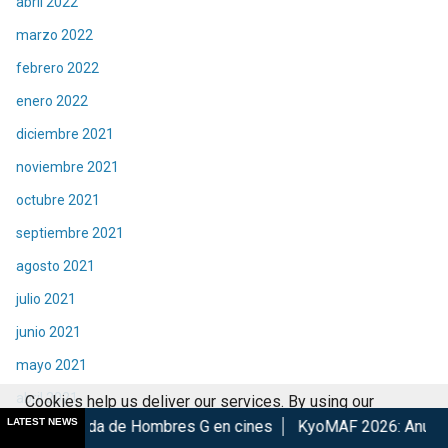
abril 2022
marzo 2022
febrero 2022
enero 2022
diciembre 2021
noviembre 2021
octubre 2021
septiembre 2021
agosto 2021
julio 2021
junio 2021
mayo 2021
abril 2021
Cookies help us deliver our services. By using our
LATEST NEWS
de Hombres G en cines
KyoMAF 2026: Anuncian colaboraciones
services, you agree to our use of cookies.
Got it
marzo 2021