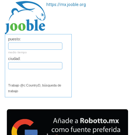
https://mx.jooble.org
puesto:
medio tiempo
ciudad:
Buscar
Trabajo @c:CountryD, búsqueda de
trabajo