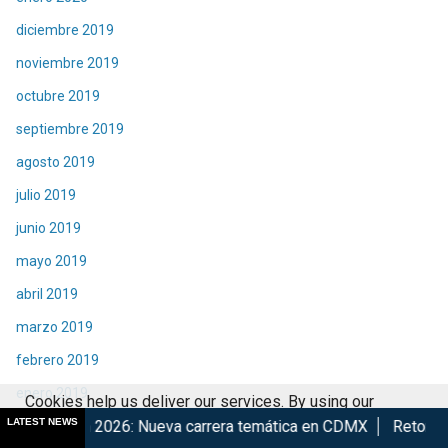
diciembre 2019
noviembre 2019
octubre 2019
septiembre 2019
agosto 2019
julio 2019
junio 2019
mayo 2019
abril 2019
marzo 2019
febrero 2019
enero 2019
Cookies help us deliver our services. By using our
LATEST NEWS
6: Nueva carrera temática en CDMX
Retorna The Transformer
diciembre 2018
services, you agree to our use of cookies.
Got it