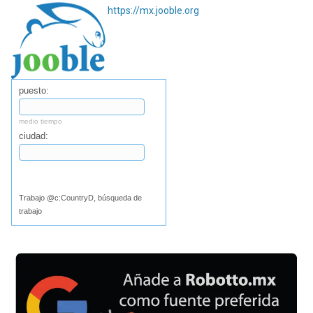
https://mx.jooble.org
puesto:
medio tiempo
ciudad:
Buscar
Trabajo @c:CountryD, búsqueda de
trabajo