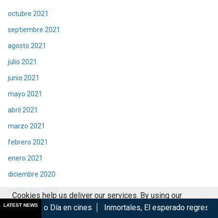
octubre 2021
septiembre 2021
agosto 2021
julio 2021
junio 2021
mayo 2021
abril 2021
marzo 2021
febrero 2021
enero 2021
diciembre 2020
noviembre 2020
Cookies help us deliver our services. By using our
octubre 2020
LATEST NEWS
 en cines
Inmortales, El esperado regreso de Izu...
Marvel 
services, you agree to our use of cookies.
Got it