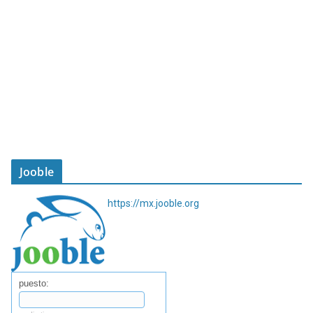
Jooble
https://mx.jooble.org
puesto: