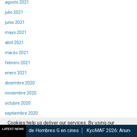
agosto 2021
julio 2021
junio 2021
mayo 2021
abril 2021
marzo 2021
febrero 2021
enero 2021
diciembre 2020
noviembre 2020
octubre 2020
septiembre 2020
Cookies help us deliver our services. By using our
agosto 2020
LATEST NEWS
 Hombres G en cines
KyoMAF 2026: Anuncian colaboraciones y
services, you agree to our use of cookies.
Got it
julio 2020