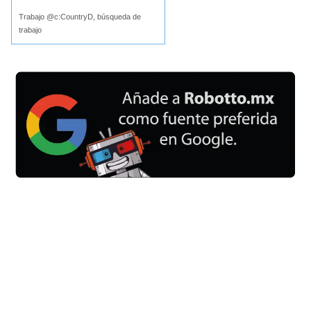
Trabajo @c:CountryD, búsqueda de
trabajo