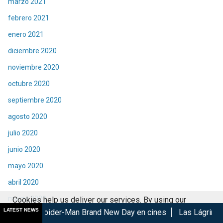
marzo 2021
febrero 2021
enero 2021
diciembre 2020
noviembre 2020
octubre 2020
septiembre 2020
agosto 2020
julio 2020
junio 2020
mayo 2020
abril 2020
marzo 2020
Cookies help us deliver our services. By using our
LATEST NEWS
er-Man Brand New Day en cines
Las Lágrimas de Bael gana en 
services, you agree to our use of cookies.
Got it
febrero 2020