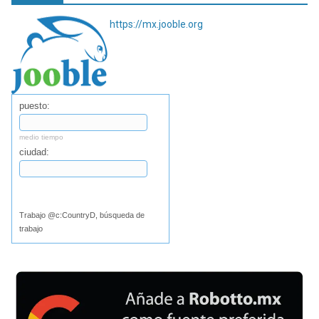
https://mx.jooble.org
puesto:
medio tiempo
ciudad:
Buscar
Trabajo @c:CountryD, búsqueda de
trabajo