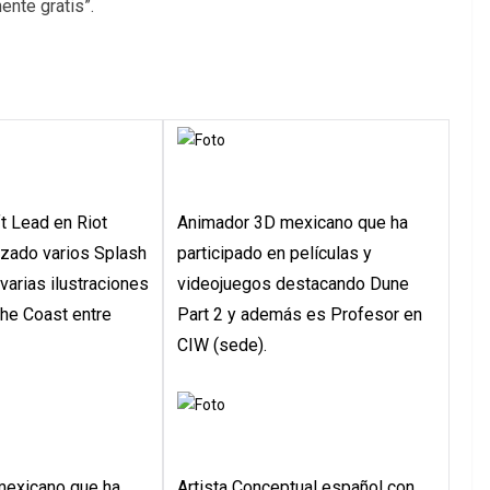
ente gratis”.
ft Lead en Riot
Animador 3D mexicano que ha
izado varios Splash
participado en películas y
varias ilustraciones
videojuegos destacando Dune
the Coast entre
Part 2 y además es Profesor en
CIW (sede).
mexicano que ha
Artista Conceptual español con