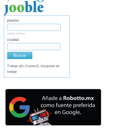
puesto:
medio tiempo
ciudad:
Buscar
Trabajo @c:CountryD, búsqueda de
trabajo