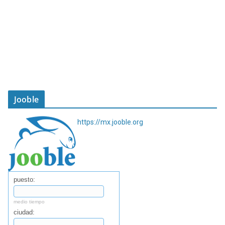
Jooble
https://mx.jooble.org
puesto:
medio tiempo
ciudad: