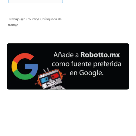
Buscar
Trabajo @c:CountryD, búsqueda de
trabajo