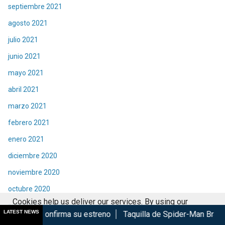
septiembre 2021
agosto 2021
julio 2021
junio 2021
mayo 2021
abril 2021
marzo 2021
febrero 2021
enero 2021
diciembre 2020
noviembre 2020
octubre 2020
Cookies help us deliver our services. By using our
septiembre 2020
LATEST NEWS
rma su estreno
Taquilla de Spider-Man Brand New Day rompe
services, you agree to our use of cookies.
Got it
agosto 2020