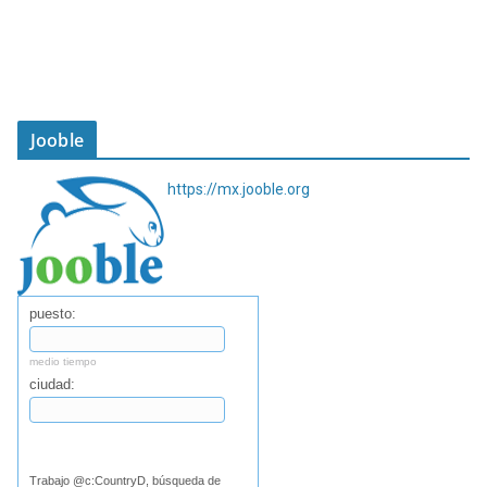
Jooble
https://mx.jooble.org
puesto:
medio tiempo
ciudad:
Buscar
Trabajo @c:CountryD, búsqueda de