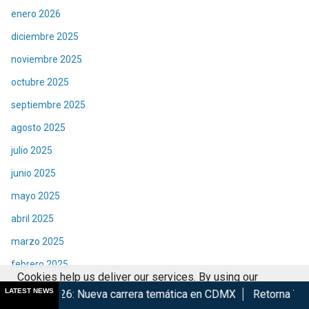
enero 2026
diciembre 2025
noviembre 2025
octubre 2025
septiembre 2025
agosto 2025
julio 2025
junio 2025
mayo 2025
abril 2025
marzo 2025
febrero 2025
Cookies help us deliver our services. By using our
enero 2025
LATEST NEWS
ueva carrera temática en CDMX
Retorna The Transformers: Th
services, you agree to our use of cookies.
Got it