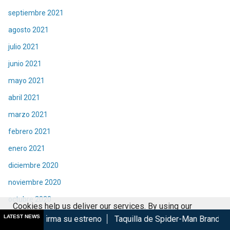
septiembre 2021
agosto 2021
julio 2021
junio 2021
mayo 2021
abril 2021
marzo 2021
febrero 2021
enero 2021
diciembre 2020
noviembre 2020
octubre 2020
Cookies help us deliver our services. By using our
septiembre 2020
LATEST NEWS
su estreno
Taquilla de Spider-Man Brand New Day rompe réc
services, you agree to our use of cookies.
Got it