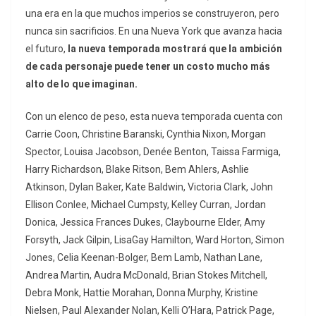
una era en la que muchos imperios se construyeron, pero
nunca sin sacrificios. En una Nueva York que avanza hacia
el futuro,
la nueva temporada mostrará que la ambición
de cada personaje puede tener un costo mucho más
alto de lo que imaginan.
Con un elenco de peso, esta nueva temporada cuenta con
Carrie Coon, Christine Baranski, Cynthia Nixon, Morgan
Spector, Louisa Jacobson, Denée Benton, Taissa Farmiga,
Harry Richardson, Blake Ritson, Bem Ahlers, Ashlie
Atkinson, Dylan Baker, Kate Baldwin, Victoria Clark, John
Ellison Conlee, Michael Cumpsty, Kelley Curran, Jordan
Donica, Jessica Frances Dukes, Claybourne Elder, Amy
Forsyth, Jack Gilpin, LisaGay Hamilton, Ward Horton, Simon
Jones, Celia Keenan-Bolger, Bem Lamb, Nathan Lane,
Andrea Martin, Audra McDonald, Brian Stokes Mitchell,
Debra Monk, Hattie Morahan, Donna Murphy, Kristine
Nielsen, Paul Alexander Nolan, Kelli O’Hara, Patrick Page,