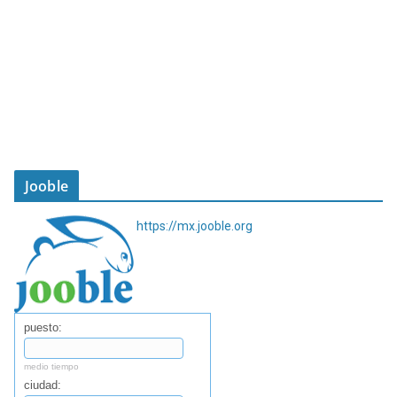
Jooble
https://mx.jooble.org
puesto:
medio tiempo
ciudad: