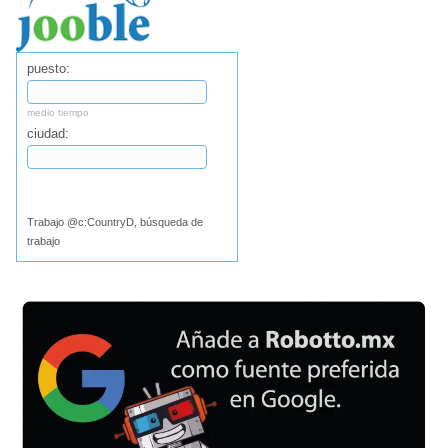
puesto:
medio tiempo
ciudad:
Buscar
Trabajo @c:CountryD, búsqueda de
trabajo