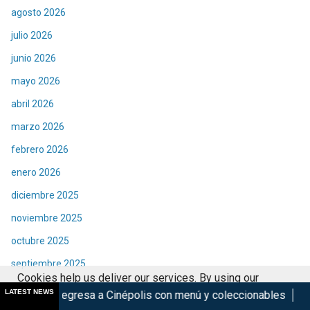
agosto 2026
julio 2026
junio 2026
mayo 2026
abril 2026
marzo 2026
febrero 2026
enero 2026
diciembre 2025
noviembre 2025
octubre 2025
septiembre 2025
Cookies help us deliver our services. By using our
agosto 2025
LATEST NEWS
sa a Cinépolis con menú y coleccionables
Violent Night 2: El
services, you agree to our use of cookies.
Got it
julio 2025