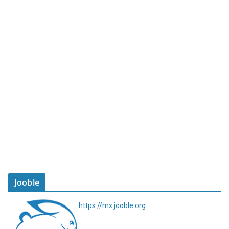
Jooble
https://mx.jooble.org