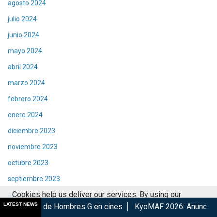
agosto 2024
julio 2024
junio 2024
mayo 2024
abril 2024
marzo 2024
febrero 2024
enero 2024
diciembre 2023
noviembre 2023
octubre 2023
septiembre 2023
Cookies help us deliver our services. By using our
agosto 2023
LATEST NEWS
ombres G en cines
KyoMAF 2026: Anuncian colaboraciones y a
services, you agree to our use of cookies.
Got it
julio 2023