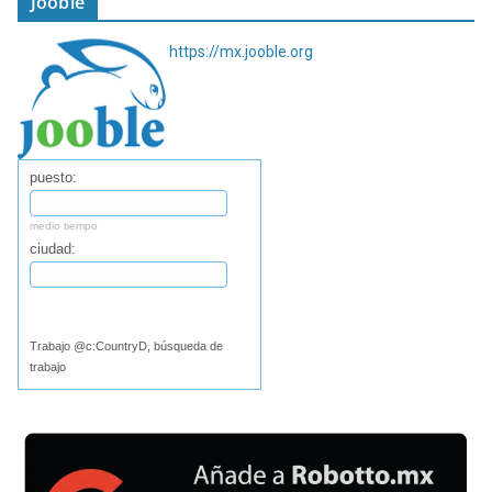
Jooble
https://mx.jooble.org
puesto:
medio tiempo
ciudad:
Buscar
Trabajo @c:CountryD, búsqueda de
trabajo