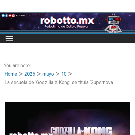
Skip
to
content
You are here:
Home
2025
mayo
10
La secuela de ‘Godzilla X Kong’ se titula ‘Supernova’