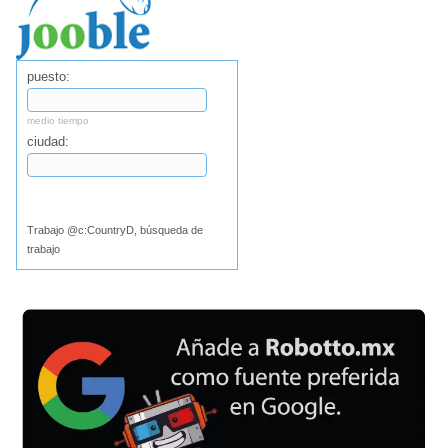
puesto:
medio tiempo
ciudad:
Buscar
Trabajo @c:CountryD, búsqueda de
trabajo