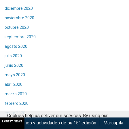
diciembre 2020
noviembre 2020
octubre 2020
septiembre 2020
agosto 2020
julio 2020
junio 2020
mayo 2020
abril 2020
marzo 2020
febrero 2020
enero 2020
Cookies help us deliver our services. By using our
LATEST NEWS
diciembre 2019
 actividades de su 15° edición
Marsupilami: Caos a Bordo se
services, you agree to our use of cookies.
Got it