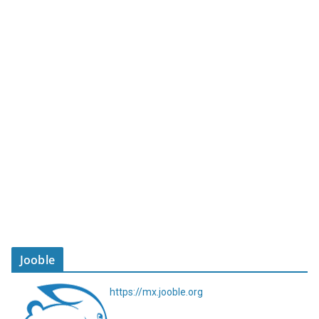
Jooble
https://mx.jooble.org