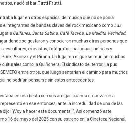
etros, nació el bar
Tutti Frutti
.
traba lugar en otros espacios, de música que no se podía
os e integrantes de bandas claves del rock mexicano como
Las
lugar a
Caifanes
,
Santa Sabina
,
Café Tacvba
,
La Maldita Vecindad
,
ugar donde se gestaron y conocieron muchas otras personas que
s, escultores, cineastas, fotógrafos, bailarinas, actrices y
 Punk, Aknezz y el Piraña. Un lugar en el que se reunían muchas
culturales como la Quiñonera, El sindicato del terror, La pus
s SEMEFO entre otros, que luego sentarían el camino para muchos
icia, no podrían pensarse sin estos antecedentes.
, estaba en una fiesta con sus amigas cuando empezaron a
 representó en ese entonces, ante la incredulidad de una de las
 dijo: “¡Voy a hacer este documental!”. Así comenzó este
ximo 16 de mayo del 2025 con su estreno en la Cineteca Nacional,