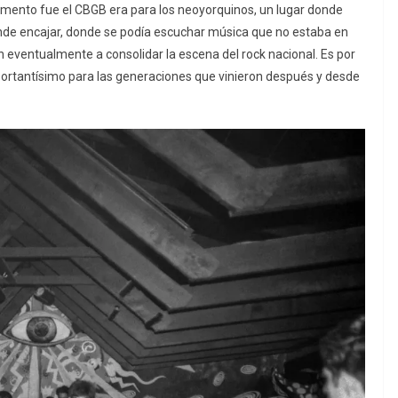
mento fue el CBGB era para los neoyorquinos, un lugar donde
nde encajar, donde se podía escuchar música que no estaba en
n eventualmente a consolidar la escena del rock nacional. Es por
portantísimo para las generaciones que vinieron después y desde