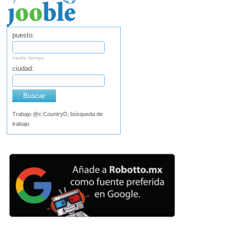
puesto:
medio tiempo
ciudad:
Buscar
Trabajo @c:CountryD, búsqueda de
trabajo