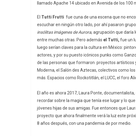
llamado Apache 14 ubicado en Avenida de los 100 m
El
Tutti Frutti
fue cuna de una escena que no encon
escuchar en ningún otro lado, por ahí pasaron grup
insólitas imágenes de Aurora
, agrupación que daría 
entre muchas otras. Pero además
el Tutti,
fue un l
luego serían claves para la cultura en México: pintore
actores, y por su puesto icónicos punks como Ganzo
de las personas que formaron proyectos artísticos y 
Moderna, el Salón des Aztecas, colectivos como lo
más. Espacios como Rockotitlán, el LUCC, el foro Al
El año es ahora 2017, Laura Ponte, documentalista
recordar sobre la magia que tenía ese lugar y lo que
jóvenes hijas de sus amigas. Fue entonces que Laura
proyecto que ahora finalmente verá la luz este pró
8 años después, con una pandemia de por medio.