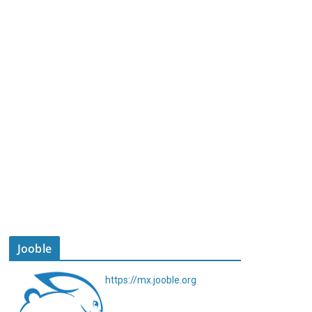
Jooble
https://mx.jooble.org