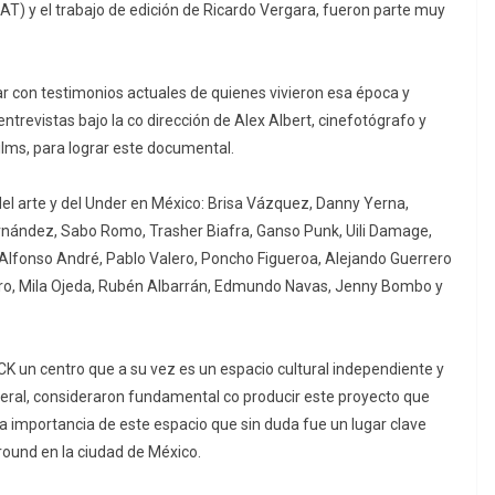
) y el trabajo de edición de Ricardo Vergara, fueron parte muy
r con testimonios actuales de quienes vivieron esa época y
trevistas bajo la co dirección de Alex Albert, cinefotógrafo y
ilms, para lograr este documental.
del arte y del Under en México: Brisa Vázquez, Danny Yerna,
nández, Sabo Romo, Trasher Biafra, Ganso Punk, Uili Damage,
Alfonso André, Pablo Valero, Poncho Figueroa, Alejando Guerrero
ro, Mila Ojeda, Rubén Albarrán, Edmundo Navas, Jenny Bombo y
K un centro que a su vez es un espacio cultural independiente y
eral, consideraron fundamental co producir este proyecto que
 importancia de este espacio que sin duda fue un lugar clave
ground en la ciudad de México.