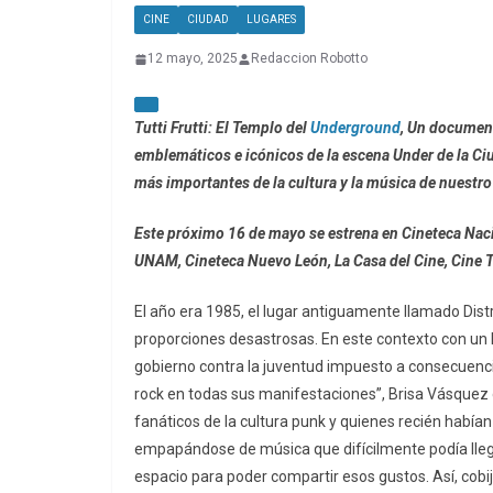
CINE
CIUDAD
LUGARES
12 mayo, 2025
Redaccion Robotto
Tutti Frutti: El Templo del
Underground
, Un document
emblemáticos e icónicos de la escena Under de la Ci
más importantes de la cultura y la música de nuestro
Este próximo 16 de mayo se estrena en Cineteca Nacion
UNAM, Cineteca Nuevo León, La Casa del Cine, Cine 
El año era 1985, el lugar antiguamente llamado Dist
proporciones desastrosas. En este contexto con un 
gobierno contra la juventud impuesto a consecuencia
rock en todas sus manifestaciones”, Brisa Vásquez
fanáticos de la cultura punk y quienes recién había
empapándose de música que difícilmente podía llegar 
espacio para poder compartir esos gustos. Así, cobij