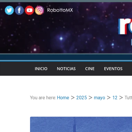
Skip
to
content
INICIO
NOTICIAS
CINE
EVENTOS
You are here:
Home
2025
mayo
12
Tut