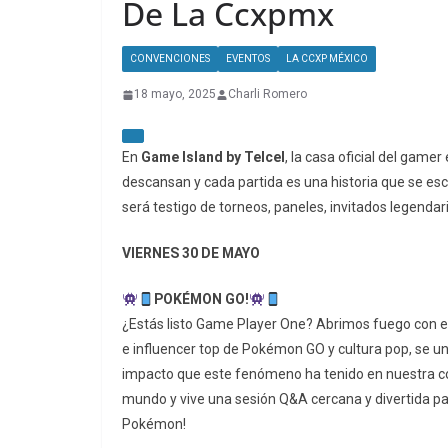
De La Ccxpmx
CONVENCIONES
EVENTOS
LA CCXP MÉXICO
18 mayo, 2025
Charli Romero
En
Game Island by Telcel
, la casa oficial del gamer
descansan y cada partida es una historia que se escri
será testigo de torneos, paneles, invitados legenda
VIERNES 30 DE MAYO
POKÉMON GO!
¿Estás listo Game Player One? Abrimos fuego con e
e influencer top de Pokémon GO y cultura pop, se u
impacto que este fenómeno ha tenido en nuestra co
mundo y vive una sesión Q&A cercana y divertida p
Pokémon!