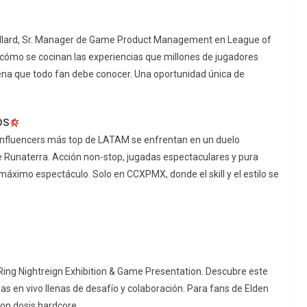
allard, Sr. Manager de Game Product Management en League of
 cómo se cocinan las experiencias que millones de jugadores
cena que todo fan debe conocer. Una oportunidad única de
DS
influencers más top de LATAM se enfrentan en un duelo
 Runaterra. Acción non-stop, jugadas espectaculares y pura
áximo espectáculo. Solo en CCXPMX, donde el skill y el estilo se
 Ring Nightreign Exhibition & Game Presentation. Descubre este
das en vivo llenas de desafío y colaboración. Para fans de Elden
on dosis hardcore.