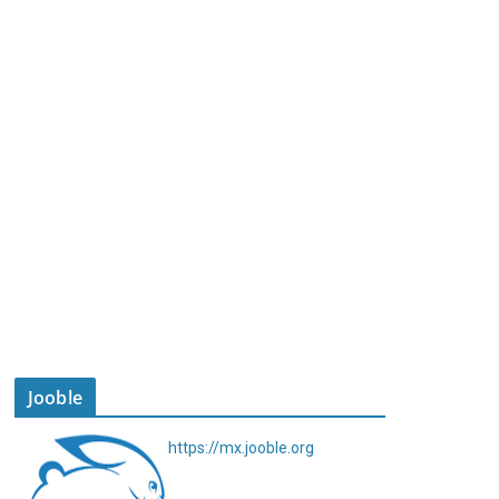
Jooble
https://mx.jooble.org