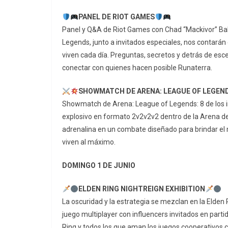
PANEL DE RIOT GAMES
Panel y Q&A de Riot Games con Chad “Mackivor” B
Legends, junto a invitados especiales, nos contarán
viven cada día. Preguntas, secretos y detrás de es
conectar con quienes hacen posible Runaterra.
SHOWMATCH DE ARENA: LEAGUE OF LEGEN
Showmatch de Arena: League of Legends: 8 de los 
explosivo en formato 2v2v2v2 dentro de la Arena de
adrenalina en un combate diseñado para brindar el m
viven al máximo.
DOMINGO 1 DE JUNIO
ELDEN RING NIGHTREIGN EXHIBITION
La oscuridad y la estrategia se mezclan en la Elden
juego multiplayer con influencers invitados en parti
Ring y todos los que aman los juegos cooperativos c