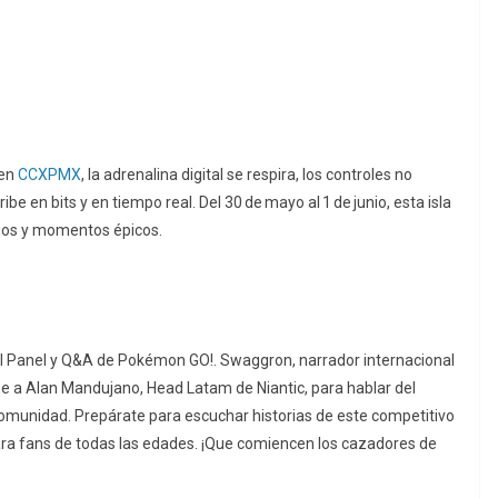
 en
CCXPMX
, la adrenalina digital se respira, los controles no
be en bits y en tiempo real. Del 30 de mayo al 1 de junio, esta isla
rios y momentos épicos.
l Panel y Q&A de Pokémon GO!. Swaggron, narrador internacional
ne a Alan Mandujano, Head Latam de Niantic, para hablar del
munidad. Prepárate para escuchar historias de este competitivo
ara fans de todas las edades. ¡Que comiencen los cazadores de