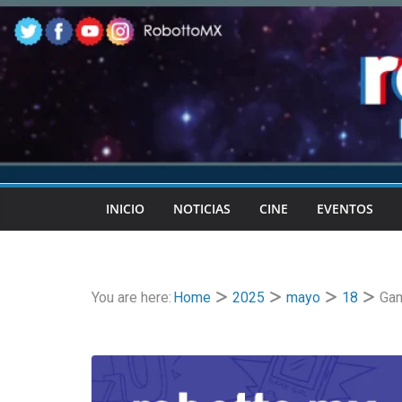
Skip
to
content
INICIO
NOTICIAS
CINE
EVENTOS
You are here:
Home
2025
mayo
18
Gam