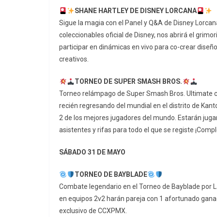
SHANE HARTLEY DE DISNEY LORCANA
Sigue la magia con el Panel y Q&A de Disney Lorcana
coleccionables oficial de Disney, nos abrirá el grim
participar en dinámicas en vivo para co-crear diseño
creativos.
TORNEO DE SUPER SMASH BROS.
Torneo relámpago de Super Smash Bros. Ultimate co
recién regresando del mundial en el distrito de Kan
2 de los mejores jugadores del mundo. Estarán jugan
asistentes y rifas para todo el que se registe ¡Com
SÁBADO 31 DE MAYO
TORNEO DE BAYBLADE
Combate legendario en el Torneo de Bayblade por La
en equipos 2v2 harán pareja con 1 afortunado ganad
exclusivo de CCXPMX.