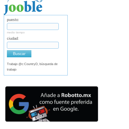
puesto:
medio tiempo
ciudad:
Buscar
Trabajo @c:CountryD, búsqueda de
trabajo