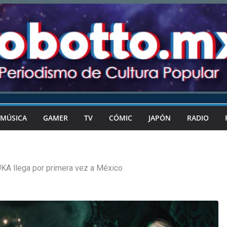
MÚSICA
GAMER
TV
CÓMIC
JAPÓN
RADIO
KA llega por primera vez a México