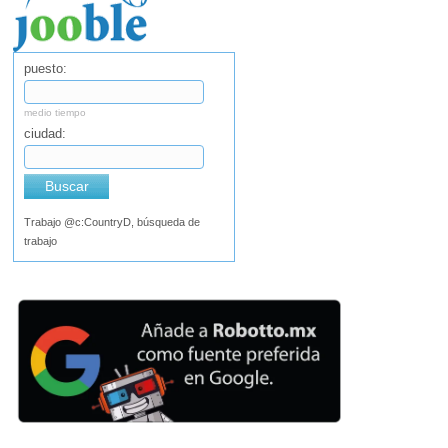
puesto:
medio tiempo
ciudad:
Buscar
Trabajo @c:CountryD, búsqueda de
trabajo