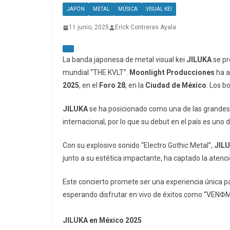
JAPÓN
METAL
MÚSICA
VISUAL KEI
11 junio, 2025
Erick Contreras Ayala
La banda japonesa de metal visual kei
JILUKA
se p
mundial “THE KVLT”.
Moonlight Producciones
ha a
2025
, en el
Foro 28
, en la
Ciudad de México
. Los b
JILUKA
se ha posicionado como una de las grandes r
internacional, por lo que su debut en el país es uno
Con su explosivo sonido “Electro Gothic Metal”,
JIL
junto a su estética impactante, ha captado la atenc
Este concierto promete ser una experiencia única pa
esperando disfrutar en vivo de éxitos como “VENΦM
JILUKA en México 2025