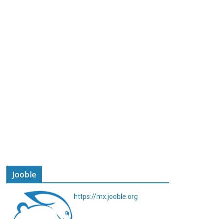
Jooble
https://mx.jooble.org