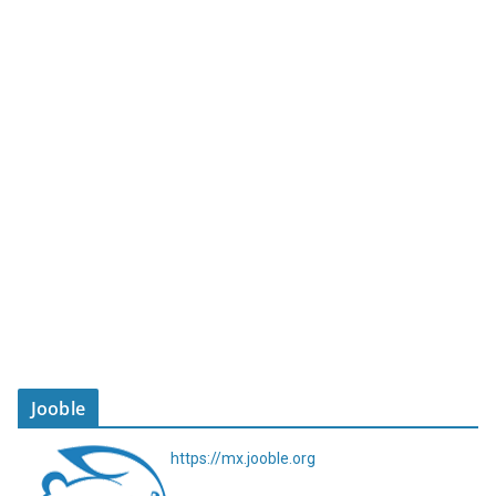
Jooble
https://mx.jooble.org