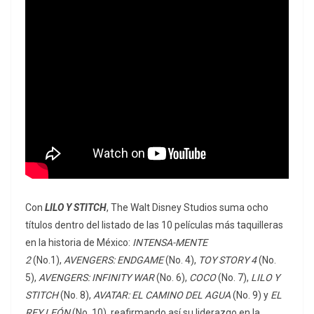
Con
LILO Y STITCH
, The Walt Disney Studios suma ocho
títulos dentro del listado de las 10 películas más taquilleras
en la historia de México:
INTENSA-MENTE
2
(No.1),
AVENGERS: ENDGAME
(No. 4),
TOY STORY 4
(No.
5),
AVENGERS: INFINITY WAR
(No. 6),
COCO
(No. 7),
LILO Y
STITCH
(No. 8),
AVATAR: EL CAMINO DEL AGUA
(No. 9) y
EL
REY LEÓN
(No. 10), reafirmando así su liderazgo en la