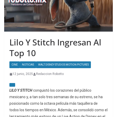
Lilo Y Stitch Ingresan Al
Top 10
CINE
NOTICIAS
WALT DISNEY STUDIOS MOTION PICTURES
12 junio, 2025
Redaccion Robotto
LILO Y STITCH
conquistó los corazones del público
mexicano y, a tan solo tres semanas de su estreno, se ha
posicionado como la octava película más taquillera de
todos los tiempos en México. Además, se consolidó como el
lanzamiento más exitoso de un Live Action de Disney en el