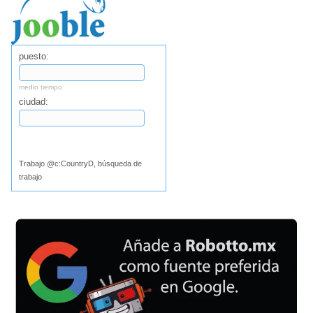
puesto:
medio tiempo
ciudad:
Buscar
Trabajo @c:CountryD, búsqueda de
trabajo