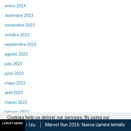
enero 2024
diciembre 2023
noviembre 2023
octubre 2023
septiembre 2023
agosto 2023
julio 2023
junio 2023
mayo 2023
abril 2023
marzo 2023
febrero 2023
Cookies help us deliver our services. By using our
enero 2023
LATEST NEWS
.
Marvel Run 2026: Nueva carrera temática en CDMX
Retor
services, you agree to our use of cookies.
Got it