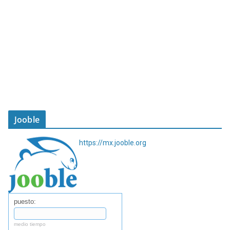
Jooble
https://mx.jooble.org
puesto:
medio tiempo