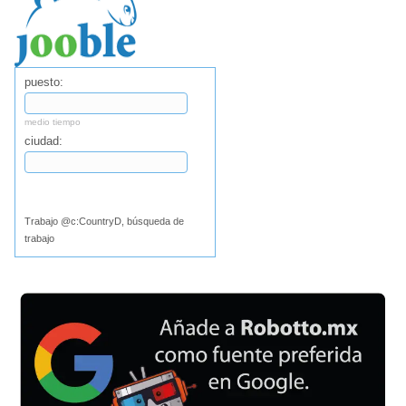
puesto:
medio tiempo
ciudad:
Buscar
Trabajo @c:CountryD, búsqueda de
trabajo