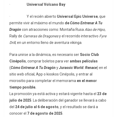
·
Universal Volcano Bay
· Y el recién abierto
Universal Epic Universe
, que
permite vivir al máximo el mundo
de
Cómo Entrenar A Tu
Dragón
con atracciones como: Montaña Rusa
Alas de Hipo
,
Rally de
Carreras de Dragones
y el recorrido interactivo
Fyre
Drill
, en un entorno lleno de aventura vikinga.
Para unirse a la dinámica, es necesario ser
Socio Club
Cinépolis
, comprar boletos para ver
ambas películas
(
Cómo Entrenar A Tu Dragón
y
Jurassic World: Renace
) en el
sitio web oficial, App o kioskos Cinépolis, y entrar al
micrositio para completar el memorama
en el menor
tiempo posible.
La promoción ya está activa y estará vigente hasta el
23 de
julio de 2025
. La deliberación del ganador se llevará a cabo
del
24 de julio al 6 de agosto
, y el resultado se dará a
conocer el
7 de agosto de 2025
.