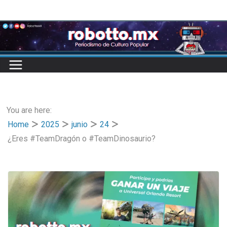
Skip
to
content
You are here:
Home
2025
junio
24
¿Eres #TeamDragón o #TeamDinosaurio?