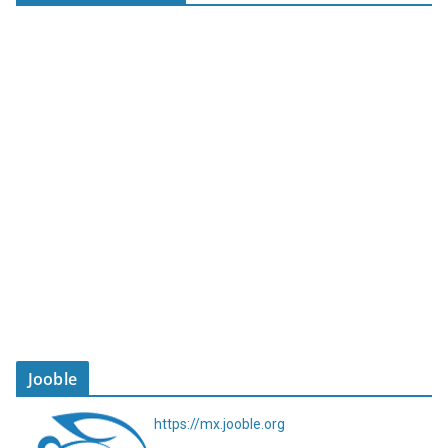
Jooble
https://mx.jooble.org