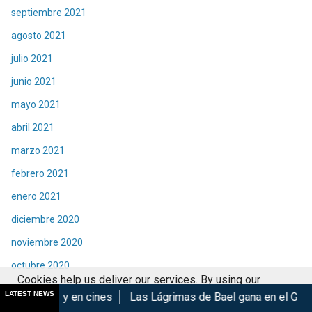
septiembre 2021
agosto 2021
julio 2021
junio 2021
mayo 2021
abril 2021
marzo 2021
febrero 2021
enero 2021
diciembre 2020
noviembre 2020
octubre 2020
Cookies help us deliver our services. By using our
septiembre 2020
LATEST NEWS
n cines
Las Lágrimas de Bael gana en el GIFF 2026
Madoka
services, you agree to our use of cookies.
Got it
agosto 2020