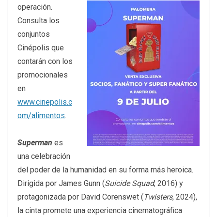
operación.
Consulta los
conjuntos
Cinépolis que
contarán con los
promocionales
en
www.cinepolis.c
om/alimentos
.
Superman
es
una celebración
del poder de la humanidad en su forma más heroica.
Dirigida por James Gunn (
Suicide Squad
; 2016) y
protagonizada por David Corenswet (
Twisters
, 2024),
la cinta promete una experiencia cinematográfica