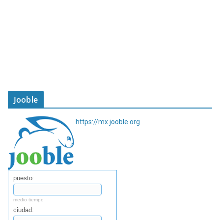
Jooble
https://mx.jooble.org
puesto:
medio tiempo
ciudad: