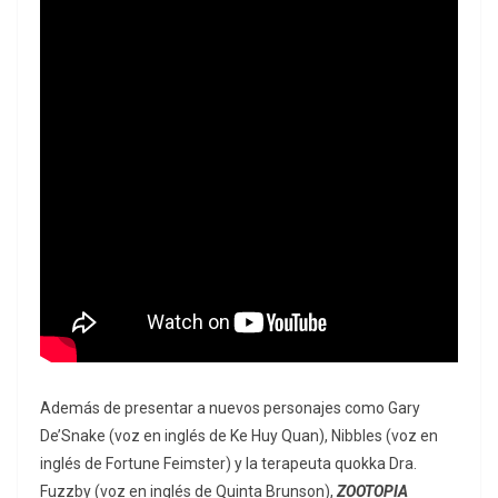
Además de presentar a nuevos personajes como Gary
De’Snake (voz en inglés de Ke Huy Quan), Nibbles (voz en
inglés de Fortune Feimster) y la terapeuta quokka Dra.
Fuzzby (voz en inglés de Quinta Brunson),
ZOOTOPIA