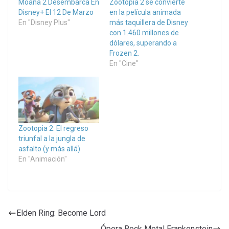
Moana 2 Desembarca En
Zootopia 2 se convierte
Disney+ El 12 De Marzo
en la película animada
En "Disney Plus"
más taquillera de Disney
con 1.460 millones de
dólares, superando a
Frozen 2.
En "Cine"
Zootopia 2: El regreso
triunfal a la jungla de
asfalto (y más allá)
En "Animación"
Elden Ring: Become Lord
Ópera Rock Metal Frankenstein