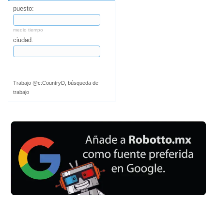
puesto:
medio tiempo
ciudad:
Buscar
Trabajo @c:CountryD, búsqueda de
trabajo