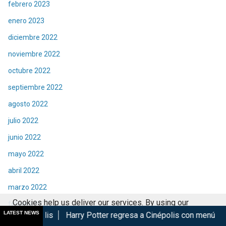
febrero 2023
enero 2023
diciembre 2022
noviembre 2022
octubre 2022
septiembre 2022
agosto 2022
julio 2022
junio 2022
mayo 2022
abril 2022
marzo 2022
Cookies help us deliver our services. By using our
febrero 2022
LATEST NEWS
Harry Potter regresa a Cinépolis con menú y coleccionables
services, you agree to our use of cookies.
Got it
enero 2022