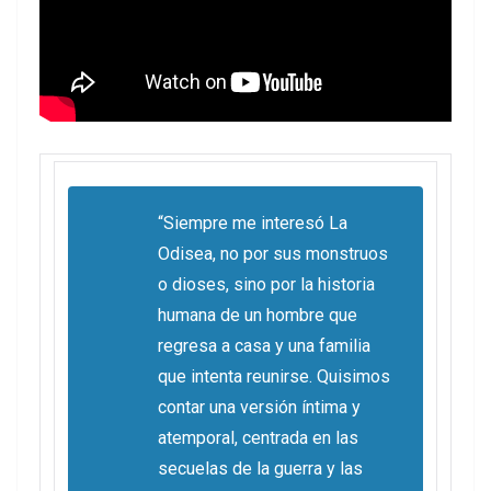
“
Siempre me interesó La
Odisea, no por sus monstruos
o dioses, sino por la historia
humana de un hombre que
regresa a casa y una familia
que intenta reunirse. Quisimos
contar una versión íntima y
atemporal, centrada en las
secuelas de la guerra y las