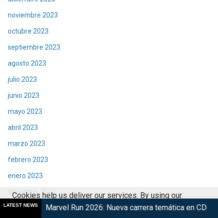
noviembre 2023
octubre 2023
septiembre 2023
agosto 2023
julio 2023
junio 2023
mayo 2023
abril 2023
marzo 2023
febrero 2023
enero 2023
diciembre 2022
Cookies help us deliver our services. By using our
LATEST NEWS
vel Run 2026: Nueva carrera temática en CDMX
Retorna The T
noviembre 2022
services, you agree to our use of cookies.
Got it