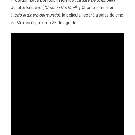
Protagonizada por Ralph Fiennes (
La lista de Schindler
),
Juliette Binoche (
Ghost in the Shell
) y Charlie Plummer
(
Todo el dinero del mundo
), la película llegará a salas de cine
en México el próximo 28 de agosto.