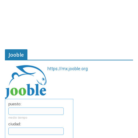
Jooble
https://mx.jooble.org
puesto:
medio tiempo
ciudad: