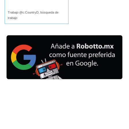
Buscar
Trabajo @c:CountryD, búsqueda de
trabajo