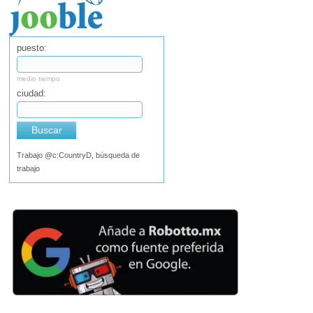
puesto:
medio tiempo
ciudad:
Buscar
Trabajo @c:CountryD, búsqueda de
trabajo