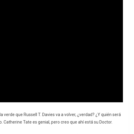
la verde que Russell T. Davies va a volver, ¿verdad? ¿Y quién será
o. Catherine Tate es genial, pero creo que ahí está su Doctor.