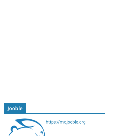
Jooble
https://mx.jooble.org