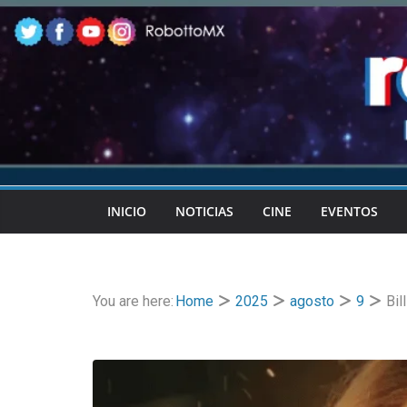
Skip
to
content
INICIO
NOTICIAS
CINE
EVENTOS
You are here:
Home
2025
agosto
9
Bil