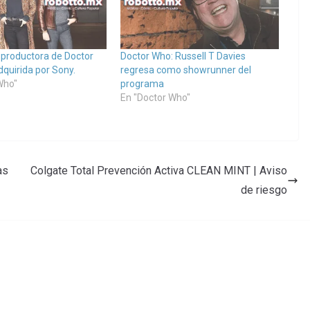
a productora de Doctor
Doctor Who: Russell T Davies
dquirida por Sony.
regresa como showrunner del
Who"
programa
En "Doctor Who"
as
Colgate Total Prevención Activa CLEAN MINT | Aviso
de riesgo