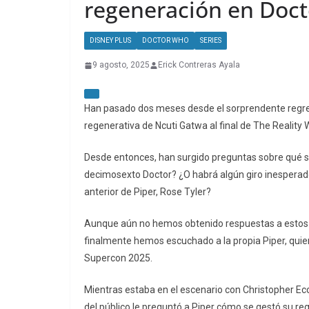
regeneración en Doc
DISNEY PLUS
DOCTOR WHO
SERIES
9 agosto, 2025
Erick Contreras Ayala
Han pasado dos meses desde el sorprendente regreso
regenerativa de Ncuti Gatwa al final de The Reality 
Desde entonces, han surgido preguntas sobre qué sign
decimosexto Doctor? ¿O habrá algún giro inesperado
anterior de Piper, Rose Tyler?
Aunque aún no hemos obtenido respuestas a estos 
finalmente hemos escuchado a la propia Piper, quien
Supercon 2025.
Mientras estaba en el escenario con Christopher Ecc
del público le preguntó a Piper cómo se gestó su reg