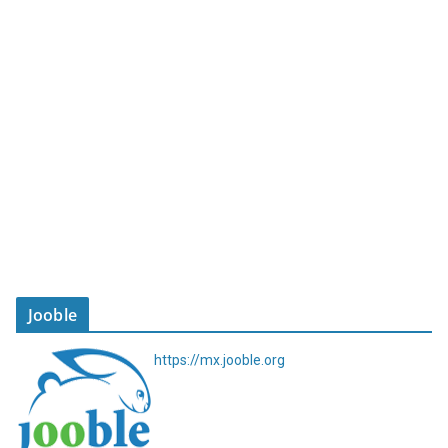
Jooble
https://mx.jooble.org