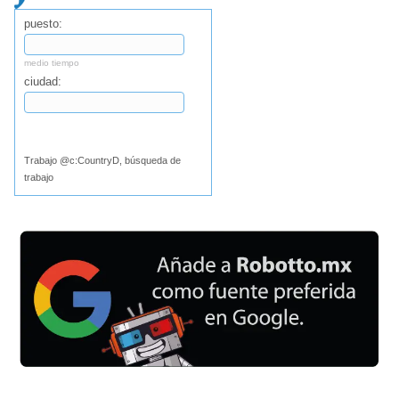
puesto:
medio tiempo
ciudad:
Buscar
Trabajo @c:CountryD, búsqueda de
trabajo