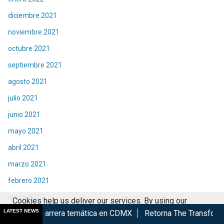
diciembre 2021
noviembre 2021
octubre 2021
septiembre 2021
agosto 2021
julio 2021
junio 2021
mayo 2021
abril 2021
marzo 2021
febrero 2021
enero 2021
Cookies help us deliver our services. By using our
LATEST NEWS
ra temática en CDMX
Retorna The Transformers: The Movie a 
diciembre 2020
services, you agree to our use of cookies.
Got it