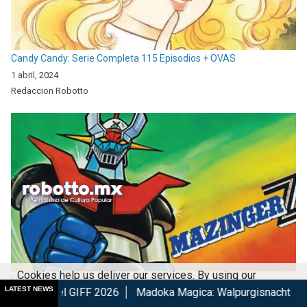
Candy Candy: Serie Completa 115 Episodios + OVAS
1 abril, 2024
Redaccion Robotto
Cookies help us deliver our services. By using our
Mazinger Z: serie completa 92 episodios.
LATEST NEWS
FF 2026
Madoka Magica: Walpurgisnacht Rising confirma su e
services, you agree to our use of cookies.
Got it
9 octubre, 2024