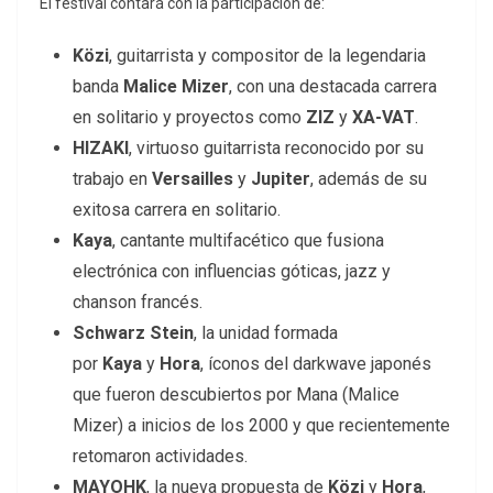
El festival contará con la participación de:
Közi
, guitarrista y compositor de la legendaria
banda
Malice Mizer
, con una destacada carrera
en solitario y proyectos como
ZIZ
y
XA-VAT
.
HIZAKI
, virtuoso guitarrista reconocido por su
trabajo en
Versailles
y
Jupiter
, además de su
exitosa carrera en solitario.
Kaya
, cantante multifacético que fusiona
electrónica con influencias góticas, jazz y
chanson francés.
Schwarz Stein
, la unidad formada
por
Kaya
y
Hora
, íconos del darkwave japonés
que fueron descubiertos por Mana (Malice
Mizer) a inicios de los 2000 y que recientemente
retomaron actividades.
MAYOHK
, la nueva propuesta de
Közi
y
Hora
,