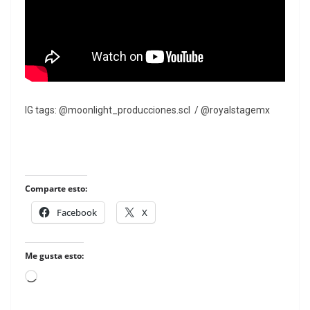
IG tags: @moonlight_producciones.scl / @royalstagemx
Comparte esto:
Facebook
X
Me gusta esto:
Loading…