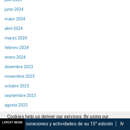
junio 2024
mayo 2024
abril 2024
marzo 2024
febrero 2024
enero 2024
diciembre 2023
noviembre 2023
octubre 2023
septiembre 2023
agosto 2023
julio 2023
Cookies help us deliver our services. By using our
LATEST NEWS
nes y actividades de su 15° edición
Marsupilami: Caos a Bor
junio 2023
services, you agree to our use of cookies.
Got it