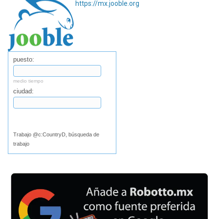
https://mx.jooble.org
puesto:
medio tiempo
ciudad:
Buscar
Trabajo @c:CountryD, búsqueda de
trabajo