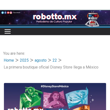
Skip
to
content
You are here:
Home
2025
agosto
22
La primera boutique oficial Disney Store llega a México