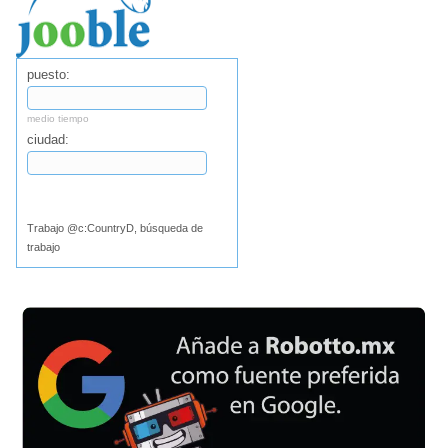
puesto:
medio tiempo
ciudad:
Buscar
Trabajo @c:CountryD, búsqueda de
trabajo