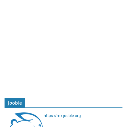
Jooble
https://mx.jooble.org