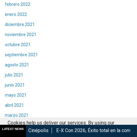
febrero 2022
enero 2022
diciembre 2021
noviembre 2021
octubre 2021
septiembre 2021
agosto 2021
julio 2021
junio 2021
mayo 2021
abril 2021
marzo 2021
Cookies help us deliver our services. By using our
febrero 2021
LATEST NEWS
épolis
E-X Con 2026, Éxito total en la convención.
Los Mejo
services, you agree to our use of cookies.
Got it
enero 2021