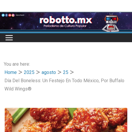
Skip
to
content
You are here:
Home
2025
agosto
25
Día Del Boneless: Un Festejo En Todo México, Por Buffalo
Wild Wings®