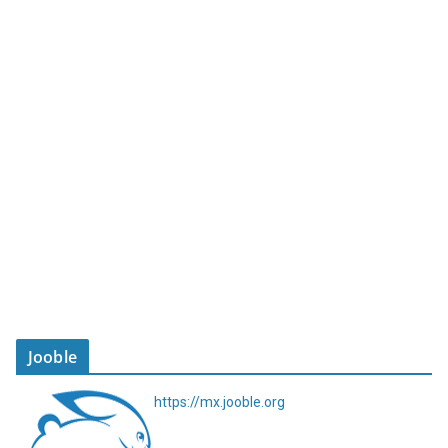
Jooble
https://mx.jooble.org