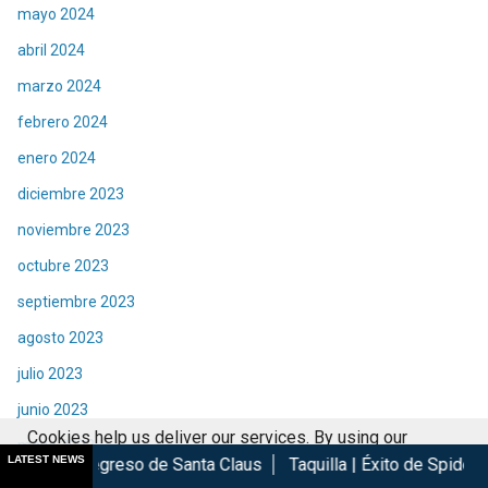
mayo 2024
abril 2024
marzo 2024
febrero 2024
enero 2024
diciembre 2023
noviembre 2023
octubre 2023
septiembre 2023
agosto 2023
julio 2023
junio 2023
Cookies help us deliver our services. By using our
mayo 2023
LATEST NEWS
so de Santa Claus
Taquilla | Éxito de Spider-Man Brand New D
services, you agree to our use of cookies.
Got it
abril 2023