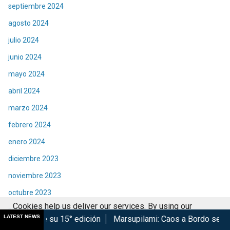
septiembre 2024
agosto 2024
julio 2024
junio 2024
mayo 2024
abril 2024
marzo 2024
febrero 2024
enero 2024
diciembre 2023
noviembre 2023
octubre 2023
Cookies help us deliver our services. By using our
septiembre 2023
LATEST NEWS
5° edición
Marsupilami: Caos a Bordo se estrena en Cinépoli
services, you agree to our use of cookies.
Got it
agosto 2023