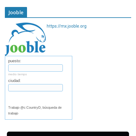
Jooble
https://mx.jooble.org
puesto:
medio tiempo
ciudad:
Buscar
Trabajo @c:CountryD, búsqueda de
trabajo