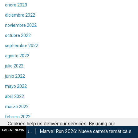
enero 2023
diciembre 2022
noviembre 2022
octubre 2022
septiembre 2022
agosto 2022
julio 2022
junio 2022
mayo 2022
abril 2022
marzo 2022
febrero 2022
Cookies help us deliver our services. By using our
enero 2022
LATEST NEWS
Marvel Run 2026: Nueva carrera temática en CDMX
Retorna T
services, you agree to our use of cookies.
Got it
diciembre 2021