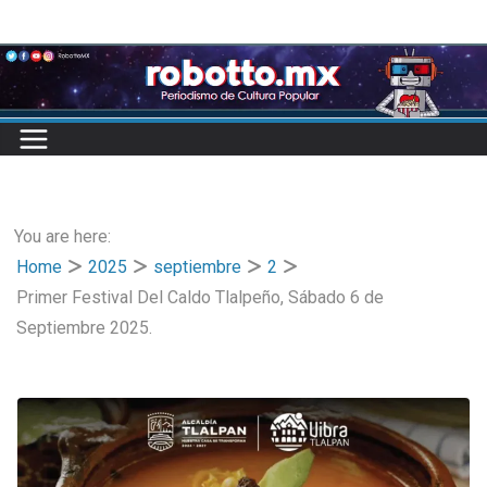
Skip
to
content
You are here:
Home
2025
septiembre
2
Primer Festival Del Caldo Tlalpeño, Sábado 6 de
Septiembre 2025.