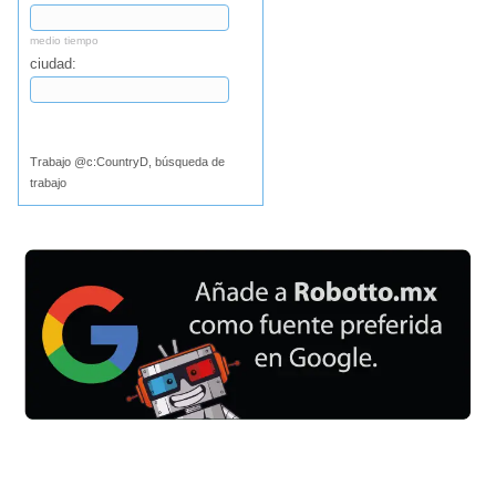
medio tiempo
ciudad:
Buscar
Trabajo @c:CountryD, búsqueda de
trabajo