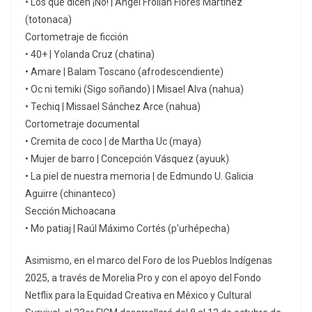
• Los que dicen ¡No! | Ángel Froilán Flores Martínez
(totonaca)
Cortometraje de ficción
• 40+ | Yolanda Cruz (chatina)
• Amare | Balam Toscano (afrodescendiente)
• Oc ni temiki (Sigo soñando) | Misael Alva (nahua)
• Techiq | Missael Sánchez Arce (nahua)
Cortometraje documental
• Cremita de coco | de Martha Uc (maya)
• Mujer de barro | Concepción Vásquez (ayuuk)
• La piel de nuestra memoria | de Edmundo U. Galicia
Aguirre (chinanteco)
Sección Michoacana
• Mo patiaj | Raúl Máximo Cortés (p’urhépecha)
Asimismo, en el marco del Foro de los Pueblos Indígenas
2025, a través de Morelia Pro y con el apoyo del Fondo
Netflix para la Equidad Creativa en México y Cultural