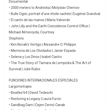
Documental
• 2000 meters to Andriivka | Mstyslav Chernov
• Bulle Ogier, portrait d’une étoile cachée | Eugénie Grandval
• El canto de las manos | María Valverde
• John Lilly and the Earth Coincidence Control Office |
Michael Almereyda, Courtney
Stephens
• Kim Novak’s Vertigo | Alexandre O. Philippe
• Memoria de Los Olvidados | Javier Espada
• Selena y Los Dinos | Isabel Castro
• The True Story of Tamara de Lempicka & The Art of
Survival | Julie Rubio
FUNCIONES INTERNACIONALES ESPECIALES
Largometrajes
• Beatles’64 | David Tedeschi
• Restoring a Legacy | Laura Furcic
• Sandbag Dam | Čejen Černić Čanak