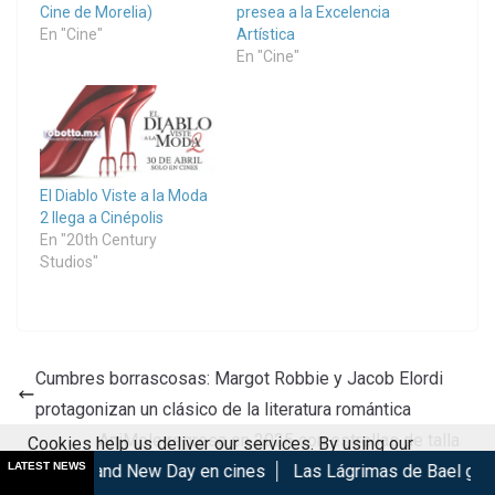
Cine de Morelia)
presea a la Excelencia
En "Cine"
Artística
En "Cine"
El Diablo Viste a la Moda
2 llega a Cinépolis
En "20th Century
Studios"
Cumbres borrascosas: Margot Robbie y Jacob Elordi
protagonizan un clásico de la literatura romántica
AniMole regresa en 2025 con estrellas de talla
Cookies help us deliver our services. By using our
LATEST NEWS
Brand New Day en cines
Las Lágrimas de Bael gana en el GIF
internacional
services, you agree to our use of cookies.
Got it