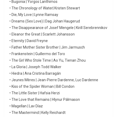
• Bugonia | Yorgos Lanthimos
• The Chronology of Water| Kristen Stewart
• Die, My Love | Lynne Ramsay
• Dreams (Sex Love) | Dag Johan Haugerud
• The Disappearance of Josef Mengele | Kirill Serebrennikov
• Eleanor the Great | Scarlett Johansson
• Eternity | David Freyne
• Father Mother Sister Brother | Jim Jarmusch
• Frankenstein | Guillermo del Toro
• The Girl Who Stole Time | Ao Yu, Tienan Zhou
• La Gloria | Joseph Todd Walker
• Hiedra | Ana Cristina Barragán
• Jeunes Mères | Jean-Pierre Dardenne, Luc Dardenne
• Kiss of the Spider Woman | Bill Condon
• The Little Sister | Hafsia Herzi
• The Love that Remains | Hlynur Pálmason
• Magellan | Lav Díaz
• The Mastermind | Kelly Reichardt