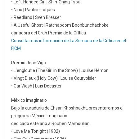
• Left-Handed Girl | Shih-Ching Tsou
• Nino | Pauline Loquès
• Reedland | Sven Bresser
• A Useful Ghost | Ratchapoom Boonbunchachoke,
ganadora del Gran Premio de la Crítica
Consulta más información de La Semana de la Crítica en el
FICM.
Premio Jean Vigo
• L’engloutie (The Girl in the Snow) | Louise Hémon
• Vingt Dieux (Holy Cow) | Louise Courvoisier
• Car Wash | Laïs Decaster
México Imaginario
Bajo la curaduría de Ehsan Khoshbakht, presentaremos el
programa México Imaginario
dedicado este año a Rouben Mamoulian.
• Love Me Tonight (1932)