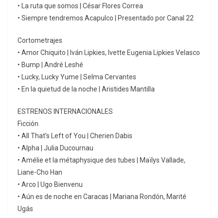
• La ruta que somos | César Flores Correa
• Siempre tendremos Acapulco | Presentado por Canal 22
Cortometrajes
• Amor Chiquito | Iván Lipkies, Ivette Eugenia Lipkies Velasco
• Bump | André Leshé
• Lucky, Lucky Yume | Selma Cervantes
• En la quietud de la noche | Aristides Mantilla
ESTRENOS INTERNACIONALES
Ficción
• All That’s Left of You | Cherien Dabis
• Alpha | Julia Ducournau
• Amélie et la métaphysique des tubes | Maïlys Vallade,
Liane-Cho Han
• Arco | Ugo Bienvenu
• Aún es de noche en Caracas | Mariana Rondón, Marité
Ugás