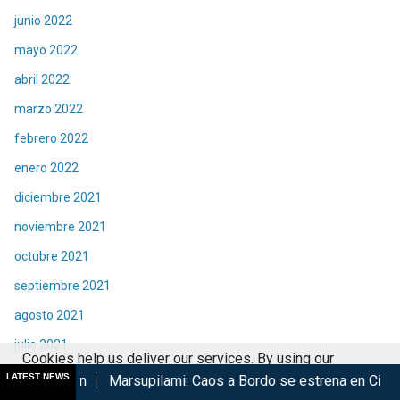
junio 2022
mayo 2022
abril 2022
marzo 2022
febrero 2022
enero 2022
diciembre 2021
noviembre 2021
octubre 2021
septiembre 2021
agosto 2021
julio 2021
Cookies help us deliver our services. By using our
junio 2021
LATEST NEWS
Marsupilami: Caos a Bordo se estrena en Cinépolis
Harry Pot
services, you agree to our use of cookies.
Got it