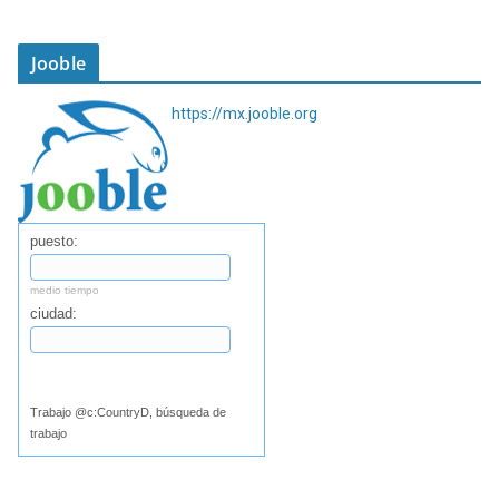
Jooble
https://mx.jooble.org
puesto:
medio tiempo
ciudad:
Buscar
Trabajo @c:CountryD, búsqueda de
trabajo