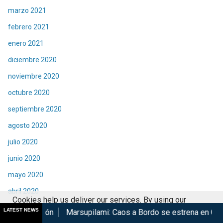
marzo 2021
febrero 2021
enero 2021
diciembre 2020
noviembre 2020
octubre 2020
septiembre 2020
agosto 2020
julio 2020
junio 2020
mayo 2020
abril 2020
Cookies help us deliver our services. By using our
marzo 2020
LATEST NEWS
Marsupilami: Caos a Bordo se estrena en Cinépolis
Harry P
services, you agree to our use of cookies.
Got it