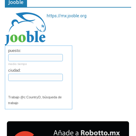
Jooble
https://mx.jooble.org
puesto:
medio tiempo
ciudad:
Buscar
Trabajo @c:CountryD, búsqueda de
trabajo