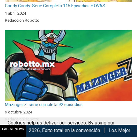
Candy Candy: Serie Completa 115 Episodios + OVAS
1 abril, 2024
Redaccion Robotto
Mazinger Z: serie completa 92 episodios.
9 octubre, 2024
Redaccion Robotto
Cookies help us deliver our services. By using our
LATEST NEWS
, Éxito total en la convención.
Los Mejores Años de Nuestra
services, you agree to our use of cookies.
Got it