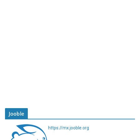
Jooble
https://mx.jooble.org