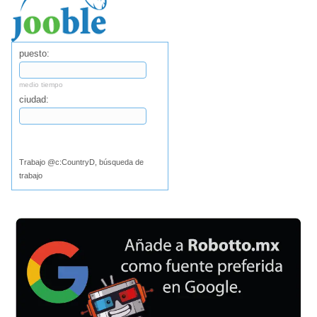
puesto:
medio tiempo
ciudad:
Buscar
Trabajo @c:CountryD, búsqueda de
trabajo